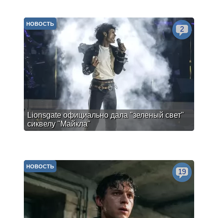
НОВОСТЬ
2
Lionsgate официально дала "зеленый свет"
сиквелу "Майкла"
НОВОСТЬ
19