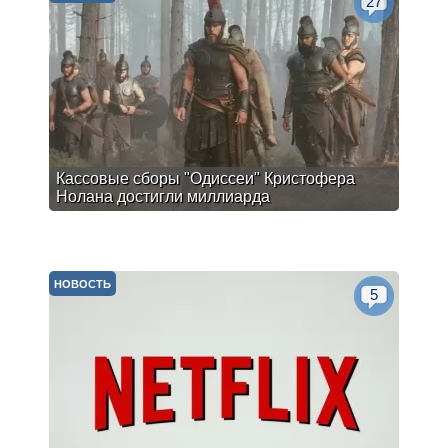
27
Кассовые сборы "Одиссеи" Кристофера
Нолана достигли миллиарда
НОВОСТЬ
5