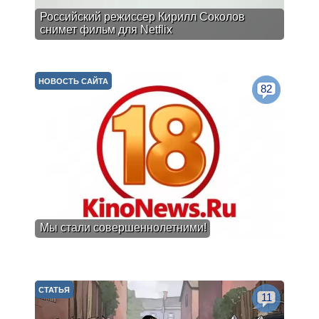
Российский режиссер Кирилл Соколов
снимет фильм для Netflix
НОВОСТЬ САЙТА
82
Мы стали совершеннолетними!
СТАТЬЯ
11