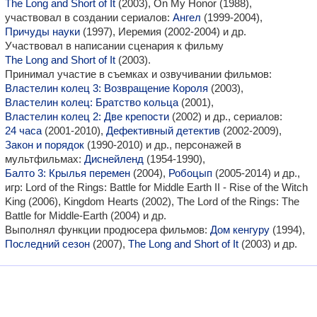
The Long and Short of It
(2003), On My Honor (1988),
участвовал в создании сериалов:
Ангел
(1999-2004),
Причуды науки
(1997), Иеремия (2002-2004) и др.
Участвовал в написании сценария к фильму
The Long and Short of It
(2003).
Принимал участие в съемках и озвучивании фильмов:
Властелин колец 3: Возвращение Короля
(2003),
Властелин колец: Братство кольца
(2001),
Властелин колец 2: Две крепости
(2002) и др., сериалов:
24 часа
(2001-2010),
Дефективный детектив
(2002-2009),
Закон и порядок
(1990-2010) и др., персонажей в
мультфильмах:
Диснейленд
(1954-1990),
Балто 3: Крылья перемен
(2004),
Робоцып
(2005-2014) и др.,
игр: Lord of the Rings: Battle for Middle Earth II - Rise of the Witch
King (2006), Kingdom Hearts (2002), The Lord of the Rings: The
Battle for Middle-Earth (2004) и др.
Выполнял функции продюсера фильмов:
Дом кенгуру
(1994),
Последний сезон
(2007),
The Long and Short of It
(2003) и др.