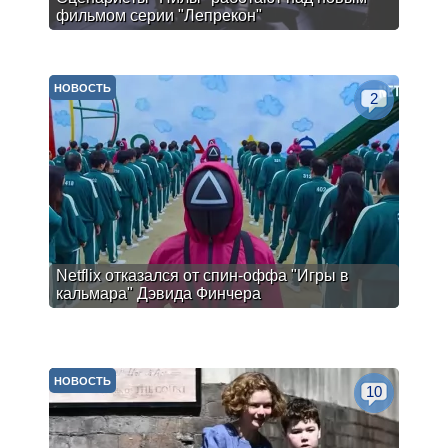
фильмом серии "Лепрекон"
НОВОСТЬ
2
Netflix отказался от спин-оффа "Игры в
кальмара" Дэвида Финчера
НОВОСТЬ
10