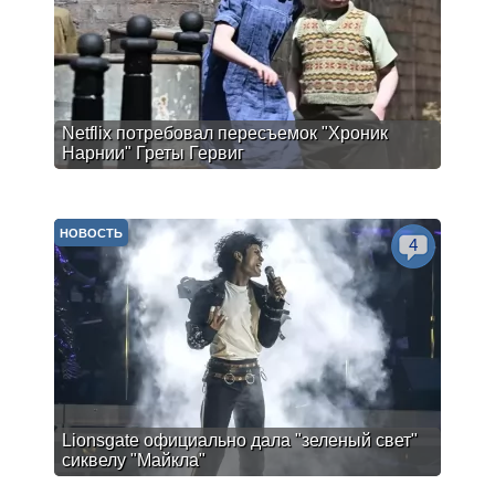
Netflix потребовал пересъемок "Хроник
Нарнии" Греты Гервиг
НОВОСТЬ
4
Lionsgate официально дала "зеленый свет"
сиквелу "Майкла"