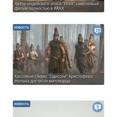
Автор индийского эпоса "RRR" снял новый
фильм полностью в IMAX
НОВОСТЬ
19
Кассовые сборы "Одиссеи" Кристофера
Нолана достигли миллиарда
НОВОСТЬ
5