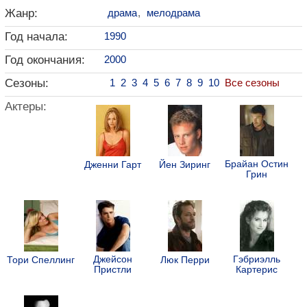
Жанр:
драма
,
мелодрама
Год начала:
1990
Год окончания:
2000
Сезоны:
1
2
3
4
5
6
7
8
9
10
Все сезоны
Актеры:
Брайан Остин
Дженни Гарт
Йен Зиринг
Грин
Джейсон
Гэбриэлль
Тори Спеллинг
Люк Перри
Пристли
Картерис