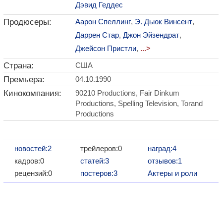
Дэвид Геддес
Продюсеры:
Аарон Спеллинг
,
Э. Дьюк Винсент
,
Даррен Стар
,
Джон Эйзендрат
,
Джейсон Пристли
,
...>
Страна:
США
Премьера:
04.10.1990
Кинокомпания:
90210 Productions, Fair Dinkum
Productions, Spelling Television, Torand
Productions
новостей:2
трейлеров:0
наград:4
кадров:0
статей:3
отзывов:1
рецензий:0
постеров:3
Актеры и роли