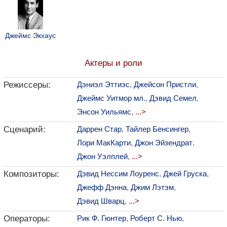
Джеймс Экхаус
Актеры и роли
Режиссеры:
Дэниэл Эттиэс
,
Джейсон Пристли
,
Джеймс Уитмор мл.
,
Дэвид Семел
,
Энсон Уильямс
,
...>
Сценарий:
Даррен Стар
,
Тайлер Бенсингер
,
Лори МакКарти
,
Джон Эйзендрат
,
Джон Уэлплей
,
...>
Композиторы:
Дэвид Нессим Лоуренс
,
Джей Груска
,
Джефф Дэнна
,
Джим Лэтэм
,
Дэвид Шварц
,
...>
Операторы:
Рик Ф. Гюнтер
,
Роберт С. Нью
,