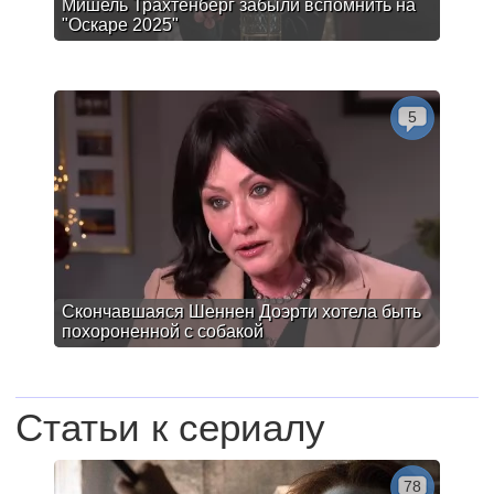
Мишель Трахтенберг забыли вспомнить на
"Оскаре 2025"
5
Скончавшаяся Шеннен Доэрти хотела быть
похороненной с собакой
Статьи к сериалу
78