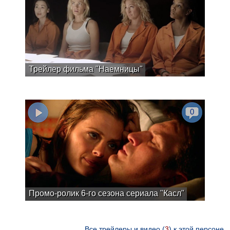
Трейлер фильма "Наемницы"
0
Промо-ролик 6-го сезона сериала "Касл"
Все трейлеры и видео (
3
) к этой персоне