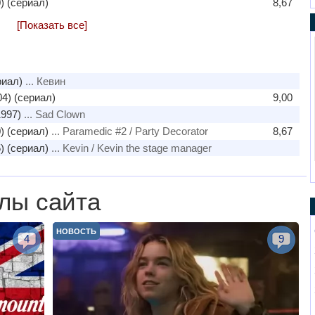
) (сериал)
8,67
[Показать все]
риал)
... Кевин
4) (сериал)
9,00
997)
... Sad Clown
) (сериал)
... Paramedic #2 / Party Decorator
8,67
) (сериал)
... Kevin / Kevin the stage manager
лы сайта
НОВОСТЬ
4
9