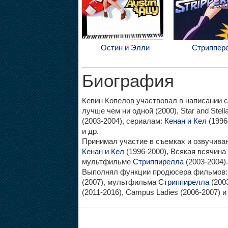
Остин и Элли
Стриппер
Биография
Кевин Копелов участвовал в написании 
лучше чем ни одной (2000), Star and Stel
(2003-2004), сериалам:
Кенан и Кел
(1996
и др.
Принимал участие в съемках и озвучив
Кенан и Кел
(1996-2000), Всякая всячина 
мультфильме
Стриппирелла
(2003-2004).
Выполнял функции продюсера фильмов
(2007), мультфильма
Стриппирелла
(2003
(2011-2016), Campus Ladies (2006-2007) и