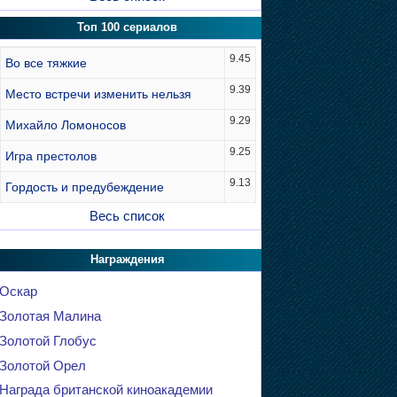
Топ 100 сериалов
9.45
Во все тяжкие
9.39
Место встречи изменить нельзя
9.29
Михайло Ломоносов
9.25
Игра престолов
9.13
Гордость и предубеждение
Весь список
Награждения
Оскар
Золотая Малина
Золотой Глобус
Золотой Орел
Награда британской киноакадемии