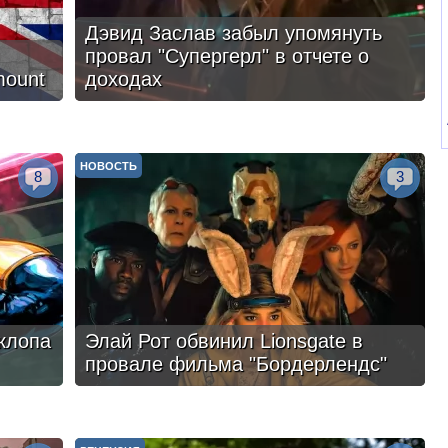
Дэвид Заслав забыл упомянуть
провал "Супергерл" в отчете о
mount
доходах
НОВОСТЬ
8
3
клопа
Элай Рот обвинил Lionsgate в
провале фильма "Бордерлендс"