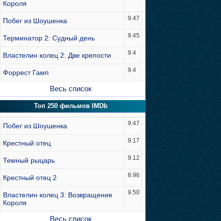
Короля
9.47
Побег из Шоушенка
9.45
Терминатор 2: Судный день
9.4
Властелин колец 2: Две крепости
9.4
Форрест Гамп
Весь список
Топ 250 фильмов IMDb
9.47
Побег из Шоушенка
9.17
Крестный отец
9.12
Темный рыцарь
8.96
Крестный отец 2
9.50
Властелин колец 3: Возвращение
Короля
Весь список