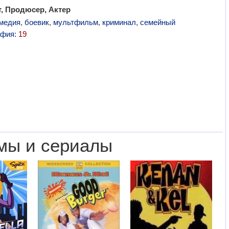
, Продюсер, Актер
медия
,
боевик
,
мультфильм
,
криминал
,
семейный
афия:
19
мы и сериалы