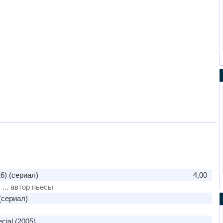
6) (сериал)
4,00
)
... автор пьесы
(сериал)
cial (2005)