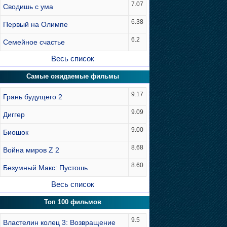
7.07
Сводишь с ума
6.38
Первый на Олимпе
6.2
Семейное счастье
Весь список
Самые ожидаемые фильмы
9.17
Грань будущего 2
9.09
Диггер
9.00
Биошок
8.68
Война миров Z 2
8.60
Безумный Макс: Пустошь
Весь список
Топ 100 фильмов
9.5
Властелин колец 3: Возвращение