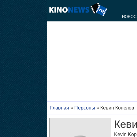
НОВОС
Главная
»
Персоны
»
Кевин Копелов
Кеви
Kevin Kop