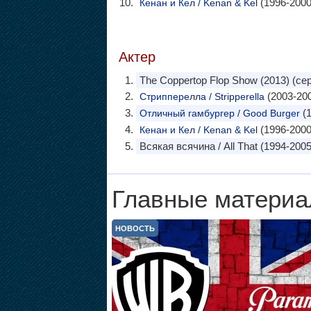
(1996-2000
Кенан и Кел / Kenan & Kel
Актер
The Coppertop Flop Show (2013) (се
(2003-200
Стрипперелла / Stripperella
(1
Отличный гамбургер / Good Burger
(1996-2000
Кенан и Кел / Kenan & Kel
Всякая всячина / All That (1994-2005
Главные материа
НОВОСТЬ