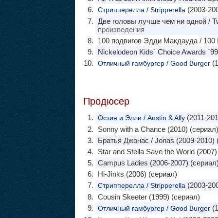
(2003-200
Стрипперелла / Stripperella
Две головы лучше чем ни одной / Tw
произведения
100 подвигов Эдди Макдауда / 100 
Nickelodeon Kids` Choice Awards `99
(1
Отличный гамбургер / Good Burger
Продюсер
(2011-201
Остин и Элли / Austin & Ally
Sonny with a Chance (2010) (сериал
Братья Джонас / Jonas (2009-2010) 
Star and Stella Save the World (2007)
Campus Ladies (2006-2007) (сериал
Hi-Jinks (2006) (сериал)
(2003-200
Стрипперелла / Stripperella
Cousin Skeeter (1999) (сериал)
(1
Отличный гамбургер / Good Burger