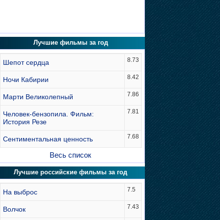
Лучшие фильмы за год
8.73
Шепот сердца
8.42
Ночи Кабирии
7.86
Марти Великолепный
7.81
Человек-бензопила. Фильм:
История Резе
7.68
Сентиментальная ценность
Весь список
Лучшие российские фильмы за год
7.5
На выброс
7.43
Волчок