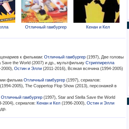
елла
Отличный гамбургер
Кенан и Кел
сценариев к фильмам:
Отличный гамбургер
(1997), Две головы
la Save the World (2007) и др., мультфильму
Стриппирелла
-2000),
Остин и Элли
(2011-2016), Всякая всячина (1994-2005)
ании фильма
Отличный гамбургер
(1997), сериалов:
(1994-2005), The Coppertop Flop Show (2013), персонажей в
:
Отличный гамбургер
(1997), Star and Stella Save the World
-2004), сериалов:
Кенан и Кел
(1996-2000),
Остин и Элли
 др.