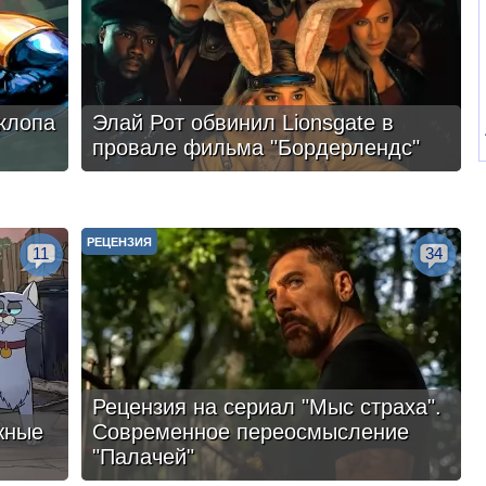
клопа
Элай Рот обвинил Lionsgate в
провале фильма "Бордерлендс"
РЕЦЕНЗИЯ
11
34
Рецензия на сериал "Мыс страха".
жные
Современное переосмысление
"Палачей"