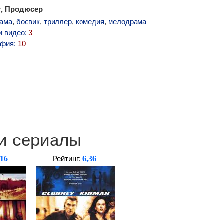
т, Продюсер
ама
,
боевик
,
триллер
,
комедия
,
мелодрама
и видео:
3
афия:
10
и сериалы
,16
6,36
Рейтинг: