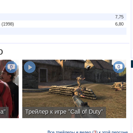
7,75
(1998)
6,80
s
о
0
0
а"
Трейлер к игре "Call of Duty"
Все трейлеры и видео (
3
) к этой персоне