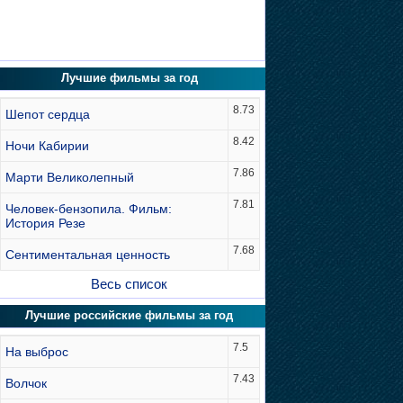
Лучшие фильмы за год
8.73
Шепот сердца
8.42
Ночи Кабирии
7.86
Марти Великолепный
7.81
Человек-бензопила. Фильм:
История Резе
7.68
Сентиментальная ценность
Весь список
Лучшие российские фильмы за год
7.5
На выброс
7.43
Волчок