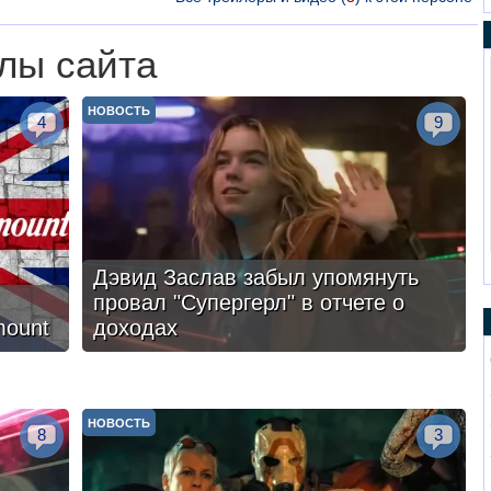
лы сайта
НОВОСТЬ
4
9
Дэвид Заслав забыл упомянуть
провал "Супергерл" в отчете о
mount
доходах
НОВОСТЬ
8
3