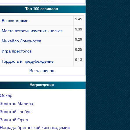
Топ 100 сериалов
9.45
Во все тяжкие
9.39
Место встречи изменить нельзя
9.29
Михайло Ломоносов
9.25
Игра престолов
9.13
Гордость и предубеждение
Весь список
Награждения
Оскар
Золотая Малина
Золотой Глобус
Золотой Орел
Награда британской киноакадемии