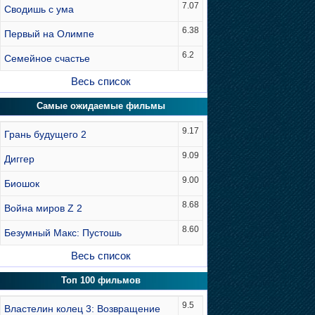
7.07
Сводишь с ума
6.38
Первый на Олимпе
6.2
Семейное счастье
Весь список
Самые ожидаемые фильмы
9.17
Грань будущего 2
9.09
Диггер
9.00
Биошок
8.68
Война миров Z 2
8.60
Безумный Макс: Пустошь
Весь список
Топ 100 фильмов
9.5
Властелин колец 3: Возвращение