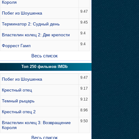
Короля
9.47
Побег из Шоушенка
9.45
Терминатор 2: Судный день
9.4
Властелин колец 2: Две крепости
9.4
Форрест Гамп
Весь список
Топ 250 фильмов IMDb
9.47
Побег из Шоушенка
9.17
Крестный отец
9.12
Темный рыцарь
8.96
Крестный отец 2
9.50
Властелин колец 3: Возвращение
Короля
Весь список