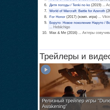
(2019)
... A
Дитя погоды / Tenki no ko
(2
World of Warcraft: Battle for Azeroth
(2017) (комп. игра)
... Viki
For Honor
Боруто: Новое поколение Наруто / Bor
... Hebiichigo
Max & Me (2016)
... Актеры озвучив
Трейлеры и виде
Релизный трейлер игры "Dune
Awakening"