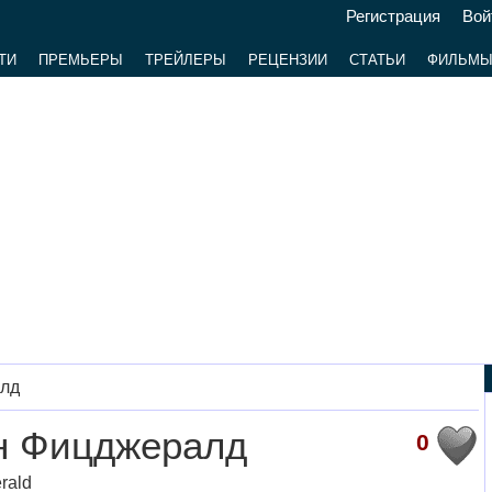
Регистрация
Вой
ТИ
ПРЕМЬЕРЫ
ТРЕЙЛЕРЫ
РЕЦЕНЗИИ
СТАТЬИ
ФИЛЬМ
лд
н Фицджералд
0
erald