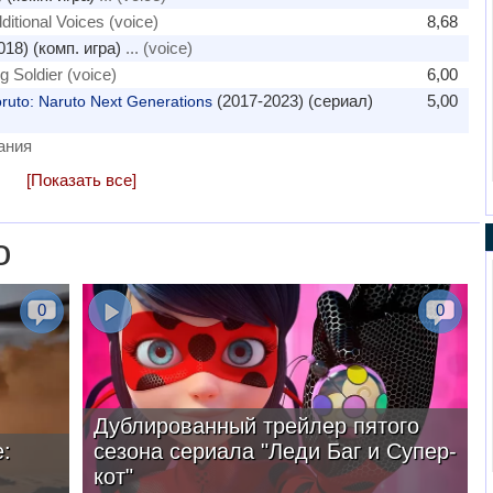
dditional Voices (voice)
8,68
018) (комп. игра)
... (voice)
ng Soldier (voice)
6,00
(2017-2023) (сериал)
5,00
uto: Naruto Next Generations
ания
[Показать все]
о
0
0
Дублированный трейлер пятого
:
сезона сериала "Леди Баг и Супер-
кот"