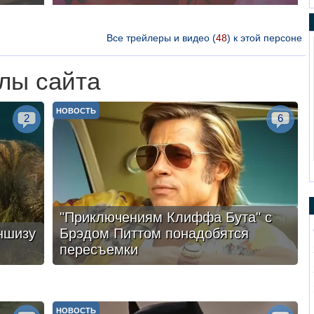
Все трейлеры и видео (
48
) к этой персоне
лы сайта
НОВОСТЬ
2
6
"Приключениям Клиффа Бута" с
ншизу
Брэдом Питтом понадобятся
пересъемки
НОВОСТЬ