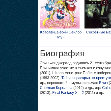
Красавица-воин Сейлор
Секретные ма
Мун
Биография
Эрин Фицджералд родилась 21 сентября 
Принимала участие в съемках и озвучи
(2001), Школа монстров: Побег с побереж
(1993-2002),
Тайна нераскрытых преступ
др., персонажей в мультфильмах:
Блич
(
Снежная Королева
(2012) и др., игр:
Call 
(2013),
Final Fantasy XIII-2
(2011) и др.