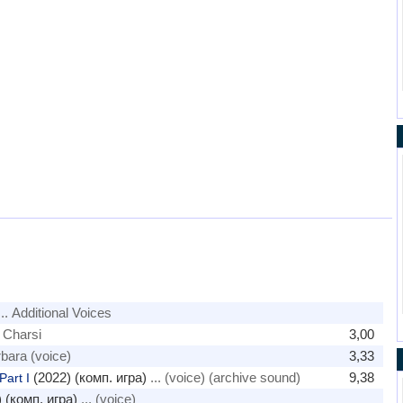
.. Additional Voices
. Charsi
3,00
rbara (voice)
3,33
(2022) (комп. игра)
... (voice) (archive sound)
9,38
Part I
 (комп. игра)
... (voice)