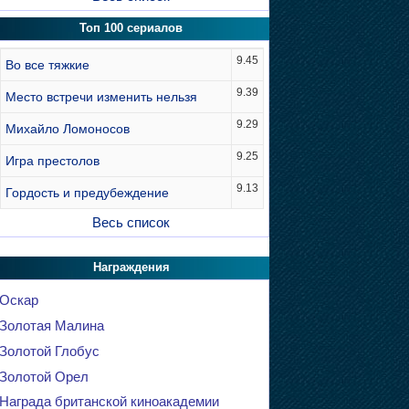
Топ 100 сериалов
9.45
Во все тяжкие
9.39
Место встречи изменить нельзя
9.29
Михайло Ломоносов
9.25
Игра престолов
9.13
Гордость и предубеждение
Весь список
Награждения
Оскар
Золотая Малина
Золотой Глобус
Золотой Орел
Награда британской киноакадемии