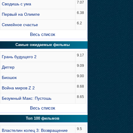
7.07
Сводишь с ума
6.38
Первый на Олимпе
6.2
Семейное счастье
Весь список
Самые ожидаемые фильмы
9.17
Грань будущего 2
9.09
Диггер
9.00
Биошок
8.68
Война миров Z 2
8.65
Безумный Макс: Пустошь
Весь список
Топ 100 фильмов
9.5
Властелин колец 3: Возвращение