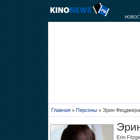
НОВОС
Главная
»
Персоны
»
Эрин Фицджера
Эри
Erin Fitzg