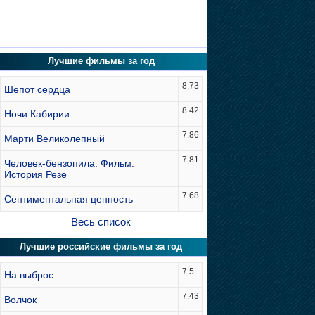
Лучшие фильмы за год
8.73
Шепот сердца
8.42
Ночи Кабирии
7.86
Марти Великолепный
7.81
Человек-бензопила. Фильм:
История Резе
7.68
Сентиментальная ценность
Весь список
Лучшие российские фильмы за год
7.5
На выброс
7.43
Волчок