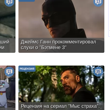
19
13
чший
Джеймс Ганн прокомментировал
ии
слухи о "Бэтмене 3"
РЕЦЕНЗИЯ
11
35
Рецензия на сериал "Мыс страха".