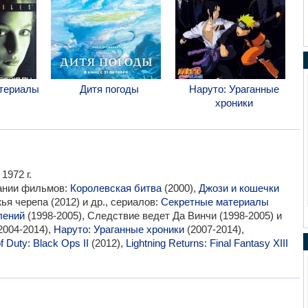
териалы
Дитя погоды
Наруто: Ураганные
хроники
1972 г.
вании фильмов:
Королевская битва
(2000),
Джози и кошечки
ья черепа (2012) и др., сериалов:
Секретные материалы
лений
(1998-2005), Следствие ведет Да Винчи (1998-2005) и
2004-2014),
Наруто: Ураганные хроники
(2007-2014),
of Duty: Black Ops II
(2012),
Lightning Returns: Final Fantasy XIII