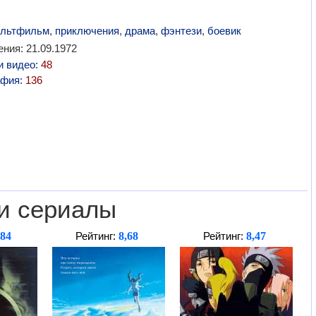
льтфильм
,
приключения
,
драма
,
фэнтези
,
боевик
ния: 21.09.1972
и видео:
48
афия:
136
и сериалы
,84
8,68
8,47
Рейтинг:
Рейтинг: