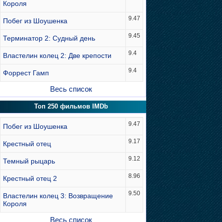
Короля
9.47
Побег из Шоушенка
9.45
Терминатор 2: Судный день
9.4
Властелин колец 2: Две крепости
9.4
Форрест Гамп
Весь список
Топ 250 фильмов IMDb
9.47
Побег из Шоушенка
9.17
Крестный отец
9.12
Темный рыцарь
8.96
Крестный отец 2
9.50
Властелин колец 3: Возвращение
Короля
Весь список