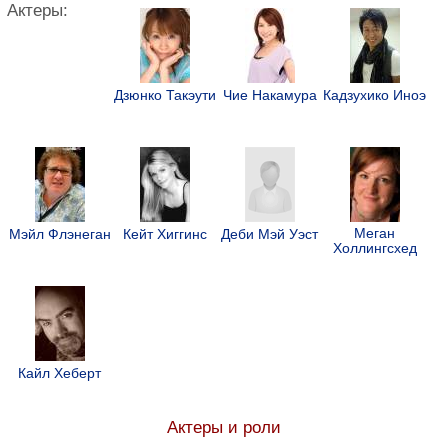
Актеры:
Дзюнко Такэути
Чие Накамура
Кадзухико Иноэ
Меган
Мэйл Флэнеган
Кейт Хиггинс
Деби Мэй Уэст
Холлингсхед
Кайл Хеберт
Актеры и роли