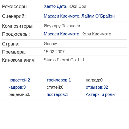
Режиссеры:
Хаято Датэ
, Юки Эри
Сценарий:
Масаси Кисимото
,
Лайам О`Брайэн
Композиторы:
Ясухару Таканаси
Продюсеры:
Масаси Кисимото
, Кэри Кисимото
Страна:
Япония
Премьера:
15.02.2007
Кинокомпания:
Studio Pierrot Co. Ltd.
новостей:2
трейлеров:1
наград:0
кадров:9
статей:0
отзывов:32
рецензий:0
постеров:1
Актеры и роли