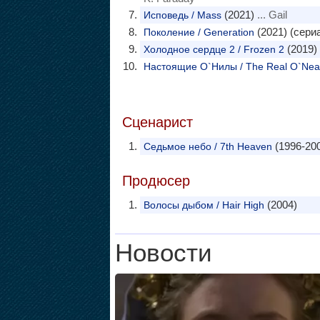
(2021)
... Gail
Исповедь / Mass
(2021) (сери
Поколение / Generation
(2019)
Холодное сердце 2 / Frozen 2
Настоящие О`Нилы / The Real O`Nea
Сценарист
(1996-200
Седьмое небо / 7th Heaven
Продюсер
(2004)
Волосы дыбом / Hair High
Новости