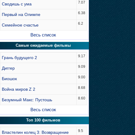
7.07
Сводишь с ума
6.38
Первый на Олимпе
6.2
Семейное счастье
Весь список
Самые ожидаемые фильмы
9.17
Грань будущего 2
9.09
Диггер
9.00
Биошок
8.68
Война миров Z 2
8.60
Безумный Макс: Пустошь
Весь список
Топ 100 фильмов
9.5
Властелин колец 3: Возвращение