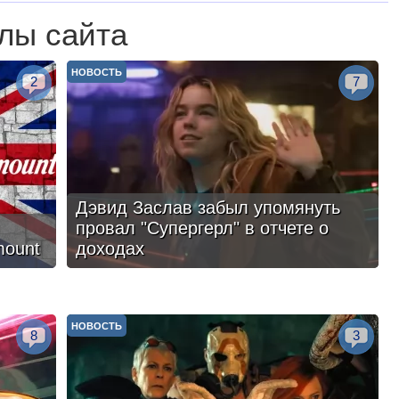
лы сайта
НОВОСТЬ
2
7
Дэвид Заслав забыл упомянуть
провал "Супергерл" в отчете о
mount
доходах
НОВОСТЬ
8
3