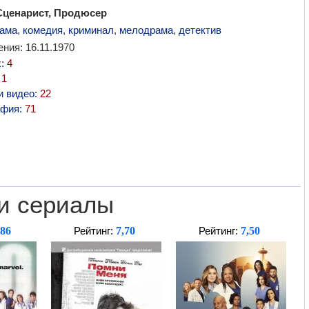
Сценарист, Продюсер
ама
,
комедия
,
криминал
,
мелодрама
,
детектив
ния: 16.11.1970
х:
4
:
1
и видео:
22
афия:
71
и сериалы
,86
7,70
7,50
Рейтинг:
Рейтинг: