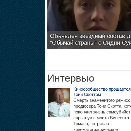
Объявлен звездный состав 
"Обычай страны" с Сидни Су
Интервью
Киносообщество прощается
Тони Скоттом
Смерть знаменитого режисс
продюсера Тони Скотта, ко
покончил жизнь самоубийст
спрыгнув с моста Винсента
Томаса, потрясла
кинематографическое