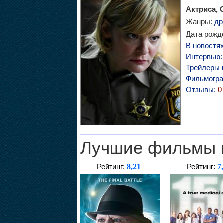
Актриса, 
Жанры:
др
Дата рожде
В новостя
Интервью
Трейлеры 
Фильмогр
Отзывы:
0
Лучшие фильмы 
8,21
7
Рейтинг:
Рейтинг: