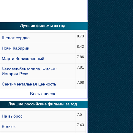
Лучшие фильмы за год
8.73
Шепот сердца
8.42
Ночи Кабирии
7.86
Марти Великолепный
7.81
Человек-бензопила. Фильм:
История Резе
7.68
Сентиментальная ценность
Весь список
Лучшие российские фильмы за год
7.5
На выброс
7.43
Волчок