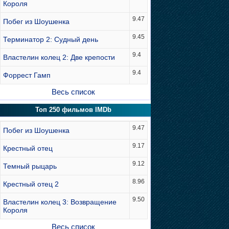
Короля
9.47
Побег из Шоушенка
9.45
Терминатор 2: Судный день
9.4
Властелин колец 2: Две крепости
9.4
Форрест Гамп
Весь список
Топ 250 фильмов IMDb
9.47
Побег из Шоушенка
9.17
Крестный отец
9.12
Темный рыцарь
8.96
Крестный отец 2
9.50
Властелин колец 3: Возвращение
Короля
Весь список