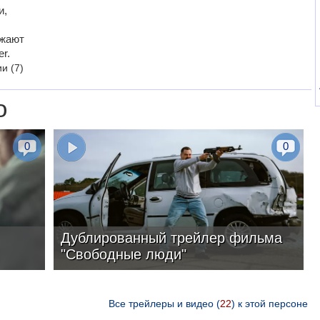
и,
ажают
r.
ии
(7)
о
0
0
Дублированный трейлер фильма
"Свободные люди"
Все трейлеры и видео (
22
) к этой персоне