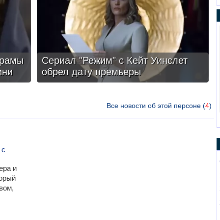
драмы
Сериал "Режим" с Кейт Уинслет
ини
обрел дату премьеры
Все новости об этой персоне (
4
)
 с
ера и
торый
вом,