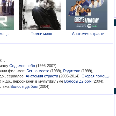
мощь
Помни меня
Анатомия страсти
 г.
риалу
Седьмое небо
(1996-2007).
вании фильмов:
Бег на месте
(1988),
Родители
(1989),
др., сериалов:
Анатомия страсти
(2005-2014),
Скорая помощь
) и др., персонажей в мультфильме
Волосы дыбом
(2004).
ильма
Волосы дыбом
(2004).