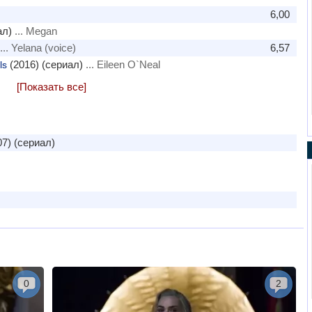
6,00
ал)
... Megan
... Yelana (voice)
6,57
(2016) (сериал)
... Eileen O`Neal
ls
[Показать все]
7) (сериал)
0
2