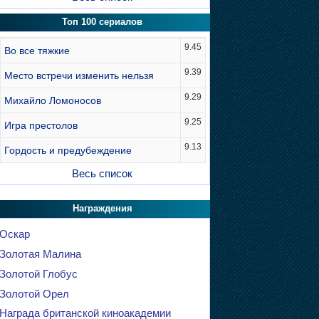
Топ 100 сериалов
9.45
Во все тяжкие
9.39
Место встречи изменить нельзя
9.29
Михайло Ломоносов
9.25
Игра престолов
9.13
Гордость и предубеждение
Весь список
Награждения
Оскар
Золотая Малина
Золотой Глобус
Золотой Орел
Награда британской киноакадемии