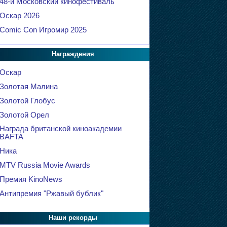
48-й Московский кинофестиваль
Оскар 2026
Comic Con Игромир 2025
Награждения
Оскар
Золотая Малина
Золотой Глобус
Золотой Орел
Награда британской киноакадемии
BAFTA
Ника
MTV Russia Movie Awards
Премия KinoNews
Антипремия "Ржавый бублик"
Наши рекорды