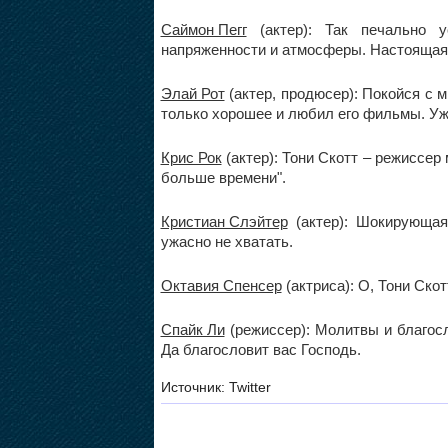
Саймон Пегг
(актер): Так печально 
напряженности и атмосферы. Настоящая 
Элай Рот
(актер, продюсер): Покойся с м
только хорошее и любил его фильмы. Уж
Крис Рок
(актер): Тони Скотт – режиссер
больше времени".
Кристиан Слэйтер
(актер): Шокирующа
ужасно не хватать.
Октавия Спенсер
(актриса): О, Тони Скот
Спайк Ли
(режиссер): Молитвы и благосл
Да благословит вас Господь.
Источник: Twitter