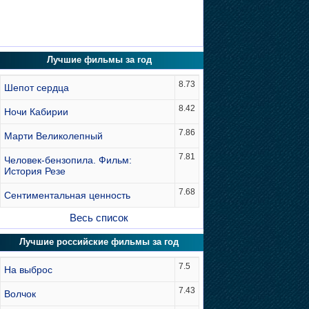
Лучшие фильмы за год
8.73
Шепот сердца
8.42
Ночи Кабирии
7.86
Марти Великолепный
7.81
Человек-бензопила. Фильм:
История Резе
7.68
Сентиментальная ценность
Весь список
Лучшие российские фильмы за год
7.5
На выброс
7.43
Волчок