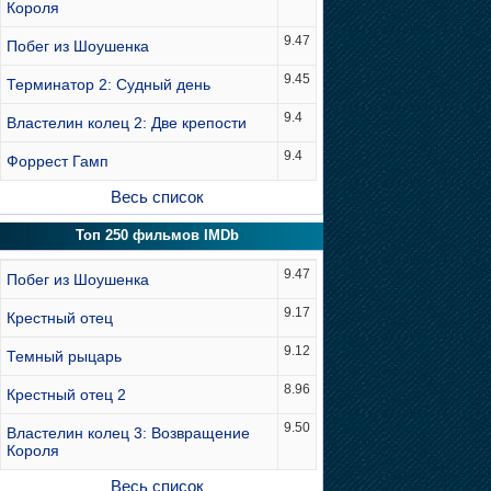
Короля
9.47
Побег из Шоушенка
9.45
Терминатор 2: Судный день
9.4
Властелин колец 2: Две крепости
9.4
Форрест Гамп
Весь список
Топ 250 фильмов IMDb
9.47
Побег из Шоушенка
9.17
Крестный отец
9.12
Темный рыцарь
8.96
Крестный отец 2
9.50
Властелин колец 3: Возвращение
Короля
Весь список