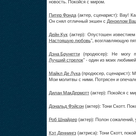
новость. Покойся с миром.
Питер Фонда
(актер, сценарист): Вау! К
Он снял отличный экшен с
Дензелом Ва
Дейн Кук
(актер): Опустошен известием
Настоящую любовь
", возглавляющую пя
Дэна Брунетти
(продюсер): Не могу п
Лучший стрелок
" - один из моих любим
Майкл Де Лука
(продюсер, сценарист): М
Мои молитвы с ними. Потрясен и опечал
Дилан МакДермотт
(актер): Покойся с м
Дональд Фэйсон
(актер): Тони Скотт. По
Роб Шнайдер
(актер): Полон сожалений, 
Кэт Деннингз
(актриса): Тони Скотт, поко