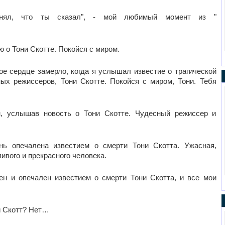
нял, что ты сказал", - мой любимый момент из "
ю о Тони Скотте. Покойся с миром.
ое сердце замерло, когда я услышал известие о трагической
ых режиссеров, Тони Скотте. Покойся с миром, Тони. Тебя
н, услышав новость о Тони Скотте. Чудесный режиссер и
ень опечалена известием о смерти Тони Скотта. Ужасная,
ивого и прекрасного человека.
сен и опечален известием о смерти Тони Скотта, и все мои
ни Скотт? Нет…