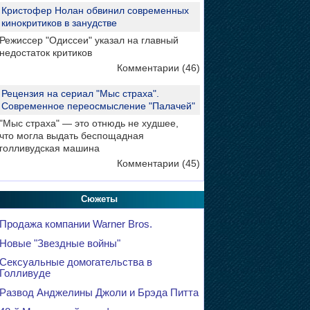
Кристофер Нолан обвинил современных
кинокритиков в занудстве
Режиссер "Одиссеи" указал на главный
недостаток критиков
Комментарии (46)
Рецензия на сериал "Мыс страха".
Современное переосмысление "Палачей"
"Мыс страха" — это отнюдь не худшее,
что могла выдать беспощадная
голливудская машина
Комментарии (45)
Сюжеты
Продажа компании Warner Bros.
Новые "Звездные войны"
Сексуальные домогательства в
Голливуде
Развод Анджелины Джоли и Брэда Питта