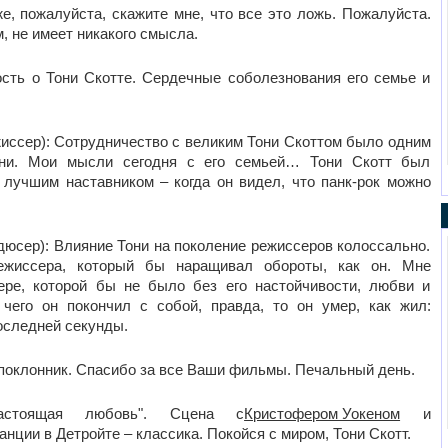
е, пожалуйста, скажите мне, что все это ложь. Пожалуйста.
м, не имеет никакого смысла.
сть о Тони Скотте. Сердечные соболезнования его семье и
жиссер): Сотрудничество с великим Тони Скоттом было одним
ни. Мои мысли сегодня с его семьей… Тони Скотт был
лучшим наставником – когда он видел, что панк-рок можно
дюсер): Влияние Тони на поколение режиссеров колоссально.
ежиссера, который бы наращивал обороты, как он. Мне
ере, которой бы не было без его настойчивости, любви и
 чего он покончил с собой, правда, то он умер, как жил:
оследней секунды.
поклонник. Спасибо за все Ваши фильмы. Печальный день.
астоящая любовь". Сцена с
Кристофером Уокеном
и
нции в Детройте – классика. Покойся с миром, Тони Скотт.