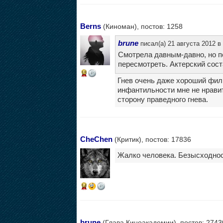
Berns
(Киноман), постов: 1258
brune
писал(а) 21 августа 2012 в 
Смотрела давным-давно, но п
пересмотреть. Актерский соста
15
Гнев очень даже хороший филь
инфантильности мне не нравит
сторону праведного гнева.
CheChen
(Критик), постов: 17836
Жалко человека. Безысходнос
14
brune
(Глава Киноакадемии), постов: 2743