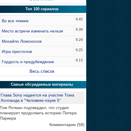
Топ 100 сериалов
9.45
Во все тяжкие
9.39
Место встречи изменить нельзя
9.29
Михайло Ломоносов
9.25
Игра престолов
9.13
Гордость и предубеждение
Весь список
Самые обсуждаемые материалы
Глава Sony надеется на участие Тома
Холланда в "Человеке-пауке 5"
Том Ротман подтвердил, что студия
планирует продолжить историю Питера
Паркера
Комментарии (58)