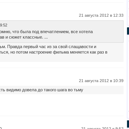
21 августа 2012 в 12:33
9:52
омню, что была под впечатлением, все хотела
в и сюжет классные. ...
м. Правда первый час из за свой слащавости и
ься, но потом настроение фильма меняется как раз в
21 августа 2012 в 10:39
ть видимо довела до такого шага во тьму
0
21 августа 2012 в 9:52