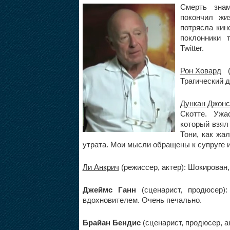
Смерть зна
покончил жи
потрясла кин
поклонники 
Twitter
.
Рон Ховард
(
Трагический д
Дункан Джонс
Скотте. Ужа
который взял
Тони, как жа
утрата. Мои мысли обращены к супруге и
Ли Анкрич
(режиссер, актер): Шокирован
Джеймс Ганн
(сценарист, продюсер)
вдохновителем. Очень печально.
Брайан Бендис
(сценарист, продюсер, 