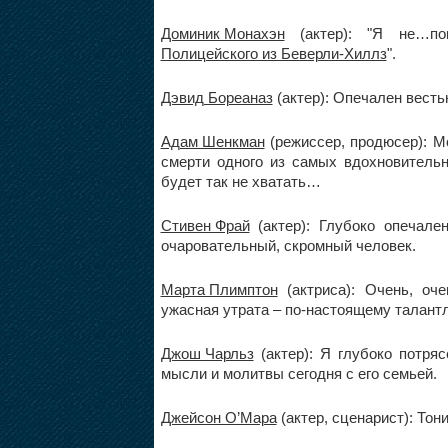
Доминик Монахэн
(актер): "Я не…по
Полицейского из Беверли-Хиллз
".
Дэвид Бореаназ
(актер): Опечален весть
Адам Шенкман
(режиссер, продюсер): М
смерти одного из самых вдохновительн
будет так не хватать…
Стивен Фрай
(актер): Глубоко опечале
очаровательный, скромный человек.
Марта Плимптон
(актриса): Очень, оч
ужасная утрата – по-настоящему талантл
Джош Чарльз
(актер): Я глубоко потря
мысли и молитвы сегодня с его семьей.
Джейсон О’Мара
(актер, сценарист): То