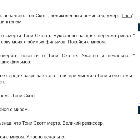
ак печально. Тон Скотт, великолепный режиссер, умер. "
Гнев
"!
шингтоном
.
 о смерти Тони Скотта. Буквально на днях пересматривал "
терку моих любимых фильмов. Покойся с миром.
оверить новости о Тони Скотте. Ужасно и печально. "
ейших фильмов.
ое сердце разрывается от горя при мысли о Тони и его семье.
ен.
иром…Тони Скотт.
койся с миром.
узнав, что Тони Скотт мертв. Великий режиссер.
йся с миром. Ужасно печально.