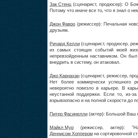
Зак Стенц
(сценарист, продюсер): О Бож
Потому что иначе все то, что я знал о не
Джон Фавро
(режиссер): Печальная ново
друзьям.
Ричард Келли
(сценарист, продюсер, ре
из самых стоящих событий моей жиз
непревзойденным наставником. Он был 
внедрить в систему, он атаковал.
Джо Карнахан
(сценарист, режиссер, про
Нет более коммерчески успешного р
невероятно повезло в карьере. В карь
неустанной поддержки. Если то, из-за
взрывоопасно и на полной скорости до п
Питер Фасинелли
(актер): Большой Ваш 
Майкл Мур
(режиссер, актер): "Н
Деннисом Хоппером
на сортировочной ста