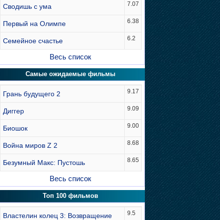
7.07
Сводишь с ума
6.38
Первый на Олимпе
6.2
Семейное счастье
Весь список
Самые ожидаемые фильмы
9.17
Грань будущего 2
9.09
Диггер
9.00
Биошок
8.68
Война миров Z 2
8.65
Безумный Макс: Пустошь
Весь список
Топ 100 фильмов
9.5
Властелин колец 3: Возвращение