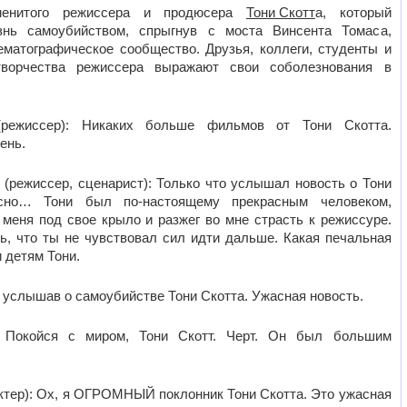
менитого режиссера и продюсера
Тони Скотт
а, который
знь самоубийством, спрыгнув с моста Винсента Томаса,
ематографическое сообщество. Друзья, коллеги, студенты и
творчества режиссера выражают свои соболезнования в
режиссер): Никаких больше фильмов от Тони Скотта.
ень.
(режиссер, сценарист): Только что услышал новость о Тони
сно… Тони был по-настоящему прекрасным человеком,
 меня под свое крыло и разжег во мне страсть к режиссуре.
ль, что ты не чувствовал сил идти дальше. Какая печальная
 детям Тони.
, услышав о самоубийстве Тони Скотта. Ужасная новость.
: Покойся с миром, Тони Скотт. Черт. Он был большим
актер): Ох, я ОГРОМНЫЙ поклонник Тони Скотта. Это ужасная