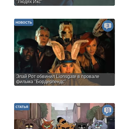
"Людях Икс"
НОВОСТЬ
3
Элай Рот обвинил Lionsgate в провале
фильма "Бордерлендс"
СТАТЬЯ
11