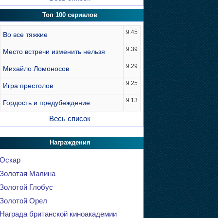
Топ 100 сериалов
9.45
Во все тяжкие
9.39
Место встречи изменить нельзя
9.29
Михайло Ломоносов
9.25
Игра престолов
9.13
Гордость и предубеждение
Весь список
Награждения
Оскар
Золотая Малина
Золотой Глобус
Золотой Орел
Награда британской киноакадемии