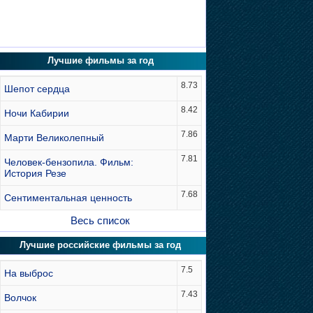
Лучшие фильмы за год
8.73
Шепот сердца
8.42
Ночи Кабирии
7.86
Марти Великолепный
7.81
Человек-бензопила. Фильм:
История Резе
7.68
Сентиментальная ценность
Весь список
Лучшие российские фильмы за год
7.5
На выброс
7.43
Волчок