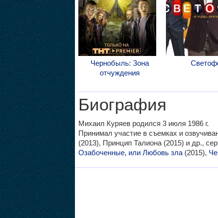
Чернобыль: Зона
Светоф
отчуждения
Биография
Михаил Куряев родился 3 июля 1986 г.
Принимал участие в съемках и озвучив
(2013), Принцип Талиона (2015) и др., се
Озабоченные, или Любовь зла
(2015),
Че