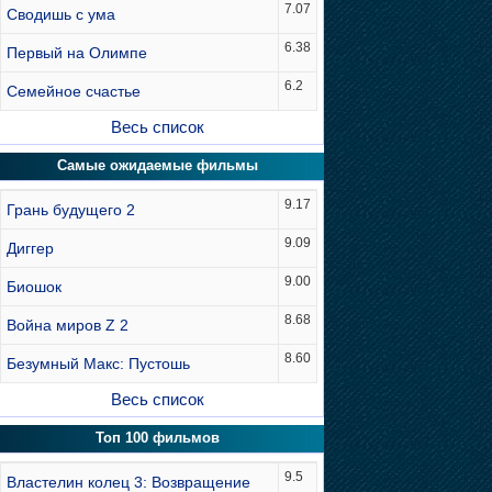
7.07
Сводишь с ума
6.38
Первый на Олимпе
6.2
Семейное счастье
Весь список
Самые ожидаемые фильмы
9.17
Грань будущего 2
9.09
Диггер
9.00
Биошок
8.68
Война миров Z 2
8.60
Безумный Макс: Пустошь
Весь список
Топ 100 фильмов
9.5
Властелин колец 3: Возвращение