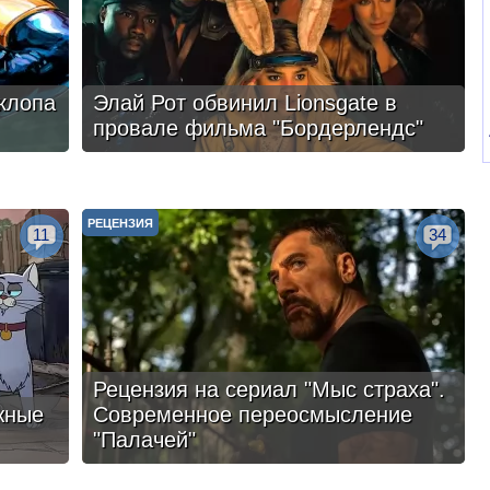
клопа
Элай Рот обвинил Lionsgate в
провале фильма "Бордерлендс"
РЕЦЕНЗИЯ
11
34
Рецензия на сериал "Мыс страха".
жные
Современное переосмысление
"Палачей"