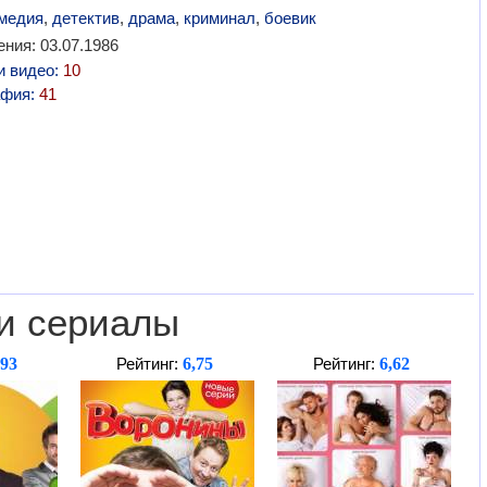
медия
,
детектив
,
драма
,
криминал
,
боевик
ния: 03.07.1986
и видео:
10
афия:
41
и сериалы
,93
6,75
6,62
Рейтинг:
Рейтинг: