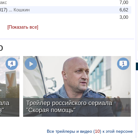
Макс
7,00
017)
... Кошкин
6,62
3,00
[Показать все]
о
4
1
ала
Трейлер российского сериала
я"
"Скорая помощь"
Все трейлеры и видео (
10
) к этой персоне