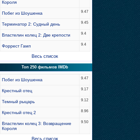
Короля
9.47
Побег из Шоушенка
9.45
Терминатор 2: Судный день
9.4
Властелин колец 2: Две крепости
9.4
Форрест Гамп
Весь список
Топ 250 фильмов IMDb
9.47
Побег из Шоушенка
9.17
Крестный отец
9.12
Темный рыцарь
8.96
Крестный отец 2
9.50
Властелин колец 3: Возвращение
Короля
Весь список