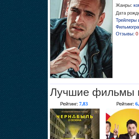
Жанры:
ко
Дата рожде
Трейлеры 
Фильмогр
Отзывы:
0
Лучшие фильмы 
7,83
6
Рейтинг:
Рейтинг: