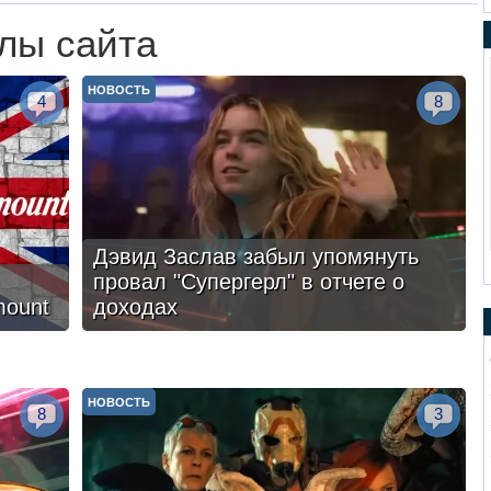
лы сайта
НОВОСТЬ
4
8
Дэвид Заслав забыл упомянуть
провал "Супергерл" в отчете о
mount
доходах
НОВОСТЬ
8
3