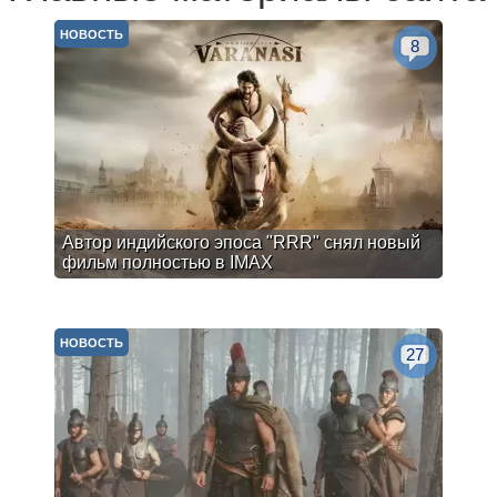
НОВОСТЬ
8
Автор индийского эпоса "RRR" снял новый
фильм полностью в IMAX
НОВОСТЬ
27