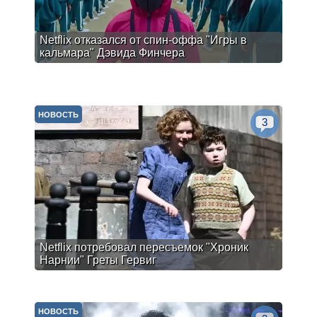
Netflix отказался от спин-оффа "Игры в
кальмара" Дэвида Финчера
НОВОСТЬ
3
Netflix потребовал пересъемок "Хроник
Нарнии" Греты Гервиг
НОВОСТЬ