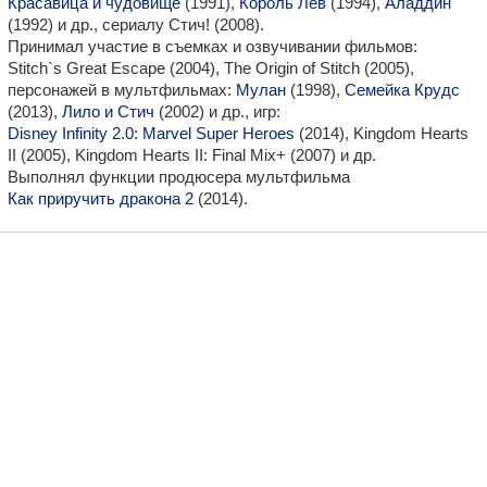
Красавица и чудовище
(1991),
Король Лев
(1994),
Аладдин
(1992) и др., сериалу Стич! (2008).
Принимал участие в съемках и озвучивании фильмов:
Stitch`s Great Escape (2004), The Origin of Stitch (2005),
персонажей в мультфильмах:
Мулан
(1998),
Семейка Крудс
(2013),
Лило и Стич
(2002) и др., игр:
Disney Infinity 2.0: Marvel Super Heroes
(2014), Kingdom Hearts
II (2005), Kingdom Hearts II: Final Mix+ (2007) и др.
Выполнял функции продюсера мультфильма
Как приручить дракона 2
(2014).