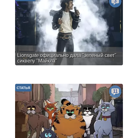
3
Lionsgate официально дала "зеленый свет"
сиквелу "Майкла"
СТАТЬЯ
11