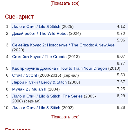
[Показать все]
Сценарист
4,12
Лило и Стич / Lilo & Stitch
(2025)
8,78
Дикий робот / The Wild Robot
(2024)
5,96
Семейка Крудс 2: Новоселье / The Croods: A New Age
(2020)
8,07
Семейка Крудс / The Croods
(2013)
8,77
Как приручить дракона / How to Train Your Dragon
(2010)
5,50
Стич! / Stitch!
(2008-2015) (сериал)
7,67
Лерой и Стич / Leroy & Stitch
(2006)
7,25
Мулан 2 / Mulan II
(2004)
8,29
Лило и Стич / Lilo & Stitch: The Series
(2003-
2006) (сериал)
8,28
Лило и Стич / Lilo & Stitch
(2002)
[Показать все]