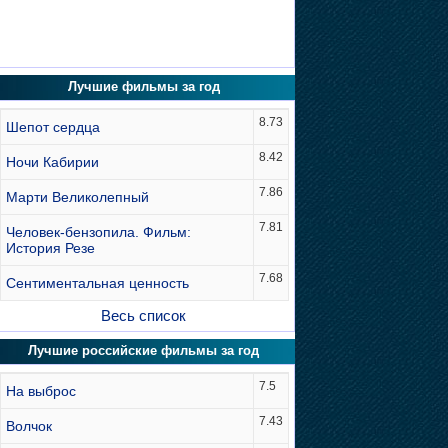
Лучшие фильмы за год
8.73
Шепот сердца
8.42
Ночи Кабирии
7.86
Марти Великолепный
7.81
Человек-бензопила. Фильм:
История Резе
7.68
Сентиментальная ценность
Весь список
Лучшие российские фильмы за год
7.5
На выброс
7.43
Волчок