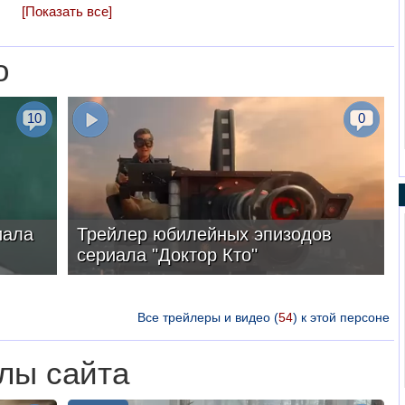
[Показать все]
о
10
0
иала
Трейлер юбилейных эпизодов
сериала "Доктор Кто"
Все трейлеры и видео (
54
) к этой персоне
лы сайта