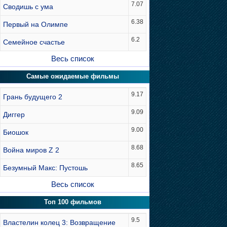
7.07
Сводишь с ума
6.38
Первый на Олимпе
6.2
Семейное счастье
Весь список
Самые ожидаемые фильмы
9.17
Грань будущего 2
9.09
Диггер
9.00
Биошок
8.68
Война миров Z 2
8.65
Безумный Макс: Пустошь
Весь список
Топ 100 фильмов
9.5
Властелин колец 3: Возвращение