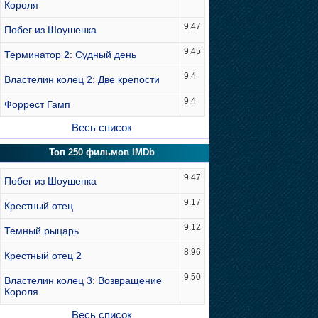
Короля
9.47
Побег из Шоушенка
9.45
Терминатор 2: Судный день
9.4
Властелин колец 2: Две крепости
9.4
Форрест Гамп
Весь список
Топ 250 фильмов IMDb
9.47
Побег из Шоушенка
9.17
Крестный отец
9.12
Темный рыцарь
8.96
Крестный отец 2
9.50
Властелин колец 3: Возвращение
Короля
Весь список