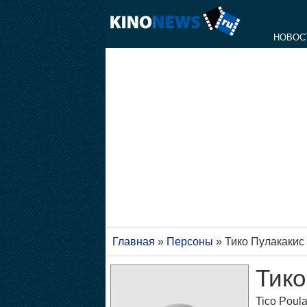
НОВОС
Главная
»
Персоны
»
Тико Пулакакис
Тико
Tico Poula