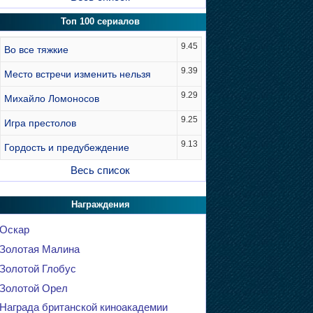
Топ 100 сериалов
9.45
Во все тяжкие
9.39
Место встречи изменить нельзя
9.29
Михайло Ломоносов
9.25
Игра престолов
9.13
Гордость и предубеждение
Весь список
Награждения
Оскар
Золотая Малина
Золотой Глобус
Золотой Орел
Награда британской киноакадемии