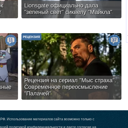
ок
Lionsgate официально дала
г
"зеленый свет" сиквелу "Майкла"
РЕЦЕНЗИЯ
11
37
Рецензия на сериал "Мыс страха".
жные
Современное переосмысление
"Палачей"
РФ. Использование материалов сайта возможно только с
 нашей
политикой конфиденциальности
и даете согласие на