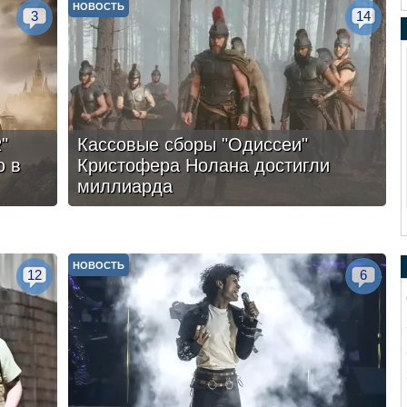
НОВОСТЬ
3
14
"
Кассовые сборы "Одиссеи"
ю в
Кристофера Нолана достигли
миллиарда
НОВОСТЬ
12
6