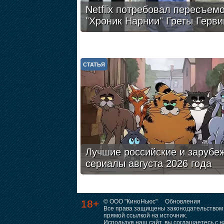
Netflix потребовал пересъем
"Хроник Нарнии" Греты Герви
СТАТЬЯ
Лучшие российские и зарубе
сериалы августа 2026 года
18+
© ООО "КиноНьюс"
Обновления
Все права защищены законодательством 
прямой ссылкой на источник.
Используя наш сайт, вы соглашаетесь с