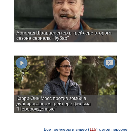
Арнольд Шварценеггер в трейлере второго
сезона сериала "Фубар"
2
Кэрри-Энн Мосс против зомби в
дублированном трейлере фильма
"Перерожденные"
Все трейлеры и видео (
115
) к этой персоне