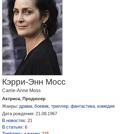
Кэрри-Энн Мосс
Carrie-Anne Moss
Актриса, Продюсер
Жанры:
драма
,
боевик
,
триллер
,
фантастика
,
комедия
Дата рождения: 21.08.1967
В новостях:
21
В статьях:
6
Трейлеры и видео:
115