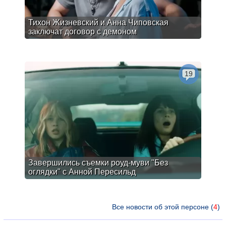
Тихон Жизневский и Анна Чиповская
заключат договор с демоном
19
Завершились съемки роуд-муви "Без
оглядки" с Анной Пересильд
Все новости об этой персоне (
4
)