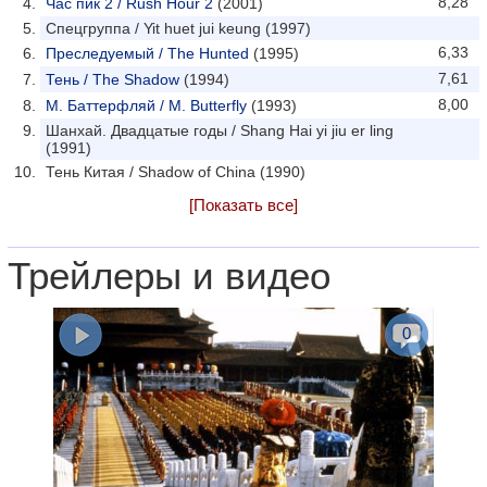
8,28
Час пик 2 / Rush Hour 2
(2001)
Спецгруппа / Yit huet jui keung (1997)
6,33
Преследуемый / The Hunted
(1995)
7,61
Тень / The Shadow
(1994)
8,00
М. Баттерфляй / M. Butterfly
(1993)
Шанхай. Двадцатые годы / Shang Hai yi jiu er ling
(1991)
Тень Китая / Shadow of China (1990)
[Показать все]
Трейлеры и видео
0