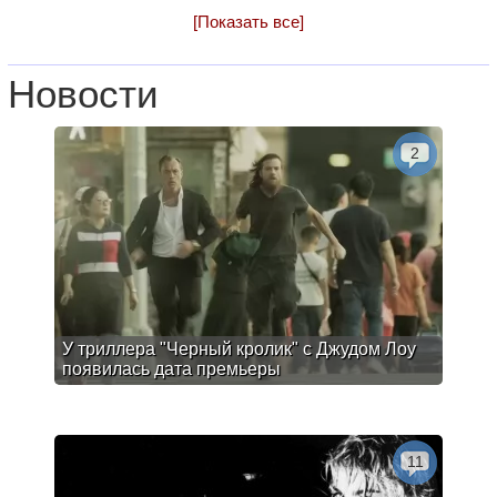
[Показать все]
Новости
2
У триллера "Черный кролик" с Джудом Лоу
появилась дата премьеры
11