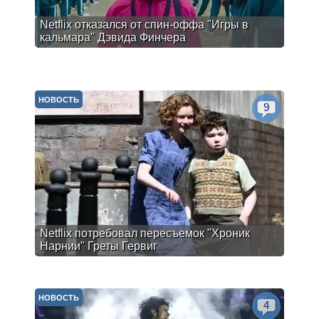
Netflix отказался от спин-оффа "Игры в
кальмара" Дэвида Финчера
НОВОСТЬ
9
Netflix потребовал пересъемок "Хроник
Нарнии" Греты Гервиг
НОВОСТЬ
4