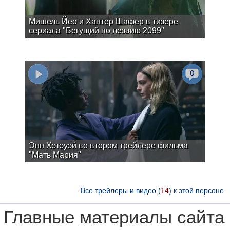
Мишель Йео и Хантер Шафер в тизере
сериала "Бегущий по лезвию 2099"
0
Энн Хэтэуэй во втором трейлере фильма
"Мать Мария"
Все трейлеры и видео (
14
) к этой персоне
Главные материалы сайта