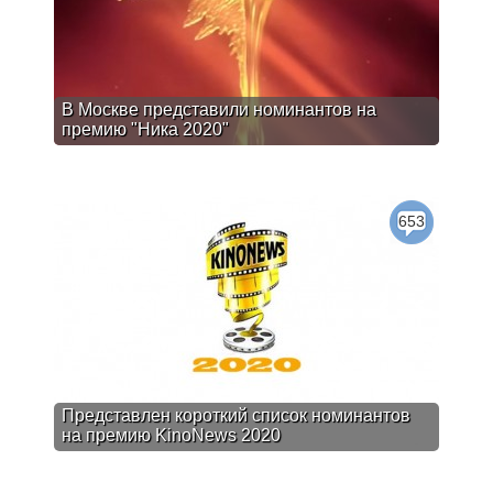
В Москве представили номинантов на
премию "Ника 2020"
653
Представлен короткий список номинантов
на премию KinoNews 2020