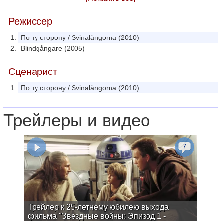
Режиссер
По ту сторону / Svinalängorna (2010)
Blindgångare (2005)
Сценарист
По ту сторону / Svinalängorna (2010)
Трейлеры и видео
7
Трейлер к 25-летнему юбилею выхода
фильма "Звездные войны: Эпизод 1 -