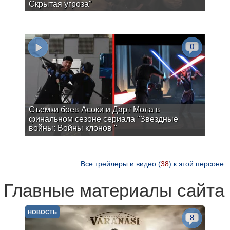
Скрытая угроза"
0
Съемки боев Асоки и Дарт Мола в
финальном сезоне сериала "Звездные
войны: Войны клонов "
Все трейлеры и видео (
38
) к этой персоне
Главные материалы сайта
НОВОСТЬ
8