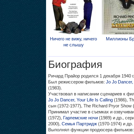
Ничего не вижу, ничего
Миллионы Б
не слышу
Биография
Ричард Прайор родился 1 декабря 1940 г. 
Был режиссером фильмов:
Jo Jo Dancer, 
(1983).
Участвовал в написании сценариев к ф
Jo Jo Dancer, Your Life Is Calling
(1986), Th
сын (1972-1977), The Richard Pryor Show (1
Принимал участие в съемках и озвучив
(1972),
Гарлемские ночи
(1989) и др., сер
2000),
Семья Партридж
(1970-1974) и др.
Выполнял функции продюсера фильмов