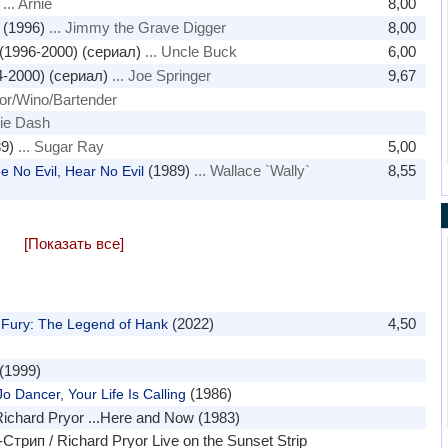
... Arnie
8,00
(1996)
... Jimmy the Grave Digger
8,00
(1996-2000) (сериал)
... Uncle Buck
6,00
-2000) (сериал)
... Joe Springer
9,67
tor/Wino/Bartender
die Dash
9)
... Sugar Ray
5,00
(1989)
... Wallace `Wally`
8,55
 No Evil, Hear No Evil
[Показать все]
(2022)
4,50
 Fury: The Legend of Hank
(1999)
(1986)
 Dancer, Your Life Is Calling
ichard Pryor ...Here and Now (1983)
рип / Richard Pryor Live on the Sunset Strip