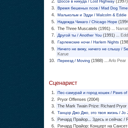
(1997)
Шоссе в никуда / Lost Highway
Время бешеных псов / Mad Dog Time
Малькольм и Эдди / Malcolm & Eddie
(1994
Надежда Чикаго / Chicago Hope
The Three Muscatels (1991)
... Narra
(1991)
... Ed
Другой ты / Another You
(198
Гарлемские ночи / Harlem Nights
Ничего не вижу, ничего не слышу / See
Karue
(1988)
... Arlo Pear
Переезд / Moving
Сценарист
Пес-самурай и город кошек / Paws of
Pryor Offenses (2004)
The Mark Twain Prize: Richard Pryor 
Танцор Джо Джо, это твоя жизнь / Jo Jo
Ричард Прайор... Здесь и сейчас / R
Ричард Прайор: Концерт на Сансет-Ст