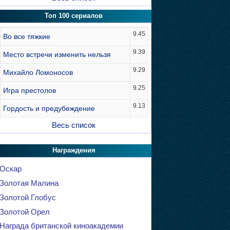
Топ 100 сериалов
9.45
Во все тяжкие
9.39
Место встречи изменить нельзя
9.29
Михайло Ломоносов
9.25
Игра престолов
9.13
Гордость и предубеждение
Весь список
Награждения
Оскар
Золотая Малина
Золотой Глобус
Золотой Орел
Награда британской киноакадемии