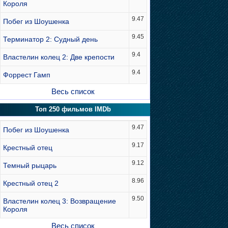
Короля
9.47
Побег из Шоушенка
9.45
Терминатор 2: Судный день
9.4
Властелин колец 2: Две крепости
9.4
Форрест Гамп
Весь список
Топ 250 фильмов IMDb
9.47
Побег из Шоушенка
9.17
Крестный отец
9.12
Темный рыцарь
8.96
Крестный отец 2
9.50
Властелин колец 3: Возвращение
Короля
Весь список