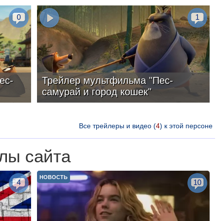
0
1
ес-
Трейлер мультфильма "Пес-
самурай и город кошек"
Все трейлеры и видео (
4
) к этой персоне
лы сайта
НОВОСТЬ
4
10