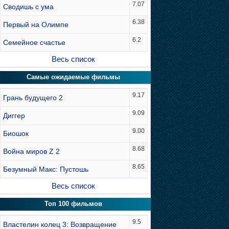
7.07
Сводишь с ума
6.38
Первый на Олимпе
6.2
Семейное счастье
Весь список
Самые ожидаемые фильмы
9.17
Грань будущего 2
9.09
Диггер
9.00
Биошок
8.68
Война миров Z 2
8.65
Безумный Макс: Пустошь
Весь список
Топ 100 фильмов
9.5
Властелин колец 3: Возвращение