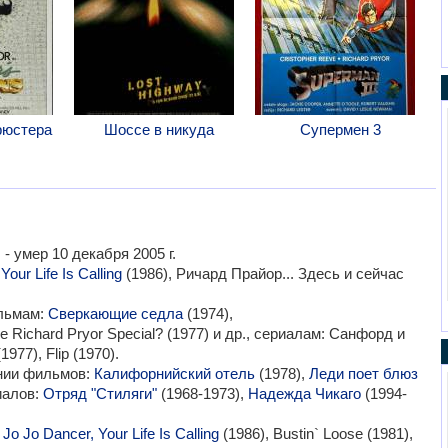
рюстера
Шоссе в никуда
Супермен 3
- умер 10 декабря 2005 г.
Your Life Is Calling
(1986), Ричард Прайор... Здесь и сейчас
ильмам:
Сверкающие седла
(1974),
e Richard Pryor Special? (1977) и др., сериалам: Санфорд и
977), Flip (1970).
ании фильмов:
Калифорнийский отель
(1978),
Леди поет блюз
иалов:
Отряд "Стиляги"
(1968-1973),
Надежда Чикаго
(1994-
:
Jo Jo Dancer, Your Life Is Calling
(1986), Bustin` Loose (1981),