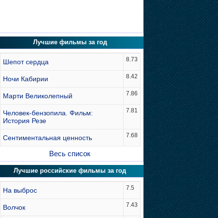
Лучшие фильмы за год
8.73
Шепот сердца
8.42
Ночи Кабирии
7.86
Марти Великолепный
7.81
Человек-бензопила. Фильм:
История Резе
7.68
Сентиментальная ценность
Весь список
Лучшие российские фильмы за год
7.5
На выброс
7.43
Волчок