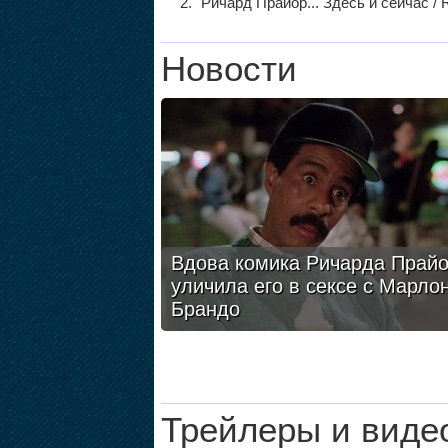
Ричард Прайор... Здесь и сейчас / R
Новости
Вдова комика Ричарда Прай
уличила его в сексе с Марло
Брандо
Трейлеры и виде