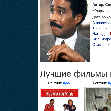
Актер, Сц
Жанры:
ко
Дата рожде
В новостя
Трейлеры 
Награды:
Фильмогр
Отзывы:
0
Лучшие фильмы 
8,55
8
Рейтинг:
Рейтинг: