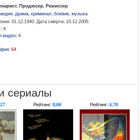
енарист, Продюсер, Режиссер
медия
,
драма
,
криминал
,
боевик
,
музыка
ния: 01.12.1940. Дата смерти: 10.12.2005
х:
4
и видео:
4
1
афия:
64
и сериалы
,27
8,00
4,78
Рейтинг:
Рейтинг: