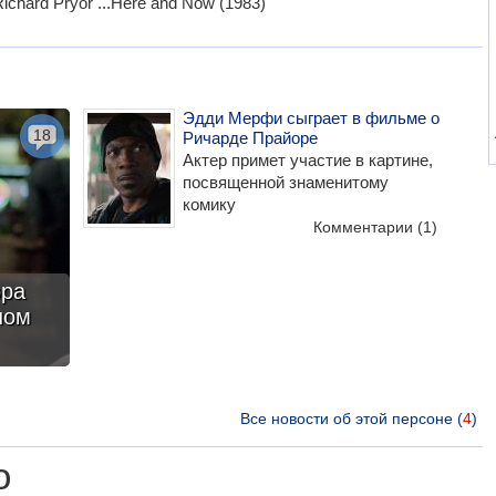
ichard Pryor ...Here and Now (1983)
Эдди Мерфи сыграет в фильме о
18
Ричарде Прайоре
Актер примет участие в картине,
посвященной знаменитому
комику
Комментарии
(1)
ора
ном
Все новости об этой персоне (
4
)
о