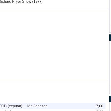
Richard Pryor Show (1977).
001) (сериал)
... Mr. Johnson
7,00