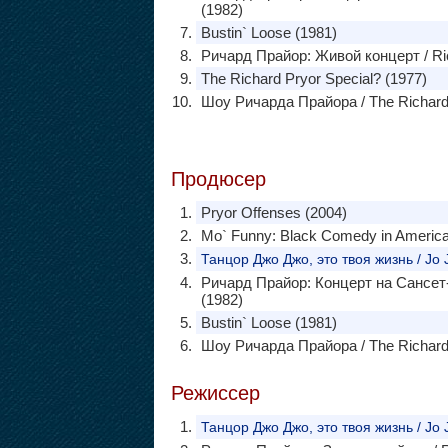
(1982)
Bustin` Loose (1981)
Ричард Прайор: Живой концерт / Rich
The Richard Pryor Special? (1977)
Шоу Ричарда Прайора / The Richard
Продюсер
Pryor Offenses (2004)
Mo` Funny: Black Comedy in America
Танцор Джо Джо, это твоя жизнь / Jo Jo
Ричард Прайор: Концерт на Сансет-Ст
(1982)
Bustin` Loose (1981)
Шоу Ричарда Прайора / The Richard
Режиссер
Танцор Джо Джо, это твоя жизнь / Jo Jo