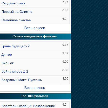
7.07
Сводишь с ума
6.38
Первый на Олимпе
6.2
Семейное счастье
Весь список
Самые ожидаемые фильмы
9.17
Грань будущего 2
9.09
Диггер
9.00
Биошок
8.68
Война миров Z 2
8.60
Безумный Макс: Пустошь
Весь список
Топ 100 фильмов
9.5
Властелин колец 3: Возвращение