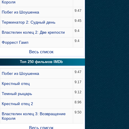
Короля
9.47
Побег из Шоушенка
9.45
Терминатор 2: Судный день
9.4
Властелин колец 2: Две крепости
9.4
Форрест Гамп
Весь список
Топ 250 фильмов IMDb
9.47
Побег из Шоушенка
9.17
Крестный отец
9.12
Темный рыцарь
8.96
Крестный отец 2
9.50
Властелин колец 3: Возвращение
Короля
Весь список