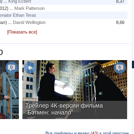
л)
... King Ecbert
8,37
012)
... Mark Patterson
Senator Ethan Teras
иал)
... David Wellington
8,66
[Показать все]
о
0
6
Трейлер 4К-версии фильма
"Бэтмен: начало"
Все трейлеры и видео (
43
) к этой персоне