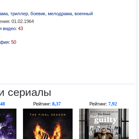
ама
,
триллер
,
боевик
,
мелодрама
,
военный
ния: 01.02.1964
и видео:
43
1
афия:
50
и сериалы
,48
8,37
7,92
Рейтинг:
Рейтинг: