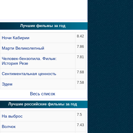
Лучшие фильмы за год
8.42
Ночи Кабирии
7.86
Марти Великолепный
7.81
Человек-бензопила. Фильм:
История Резе
7.68
Сентиментальная ценность
7.58
Эдем
Весь список
Лучшие российские фильмы за год
7.5
На выброс
7.43
Волчок