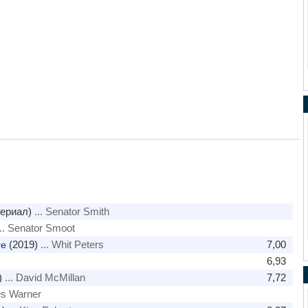
сериал)
... Senator Smith
.. Senator Smoot
(2019)
... Whit Peters
7,00
re
6,93
)
... David McMillan
7,72
es Warner