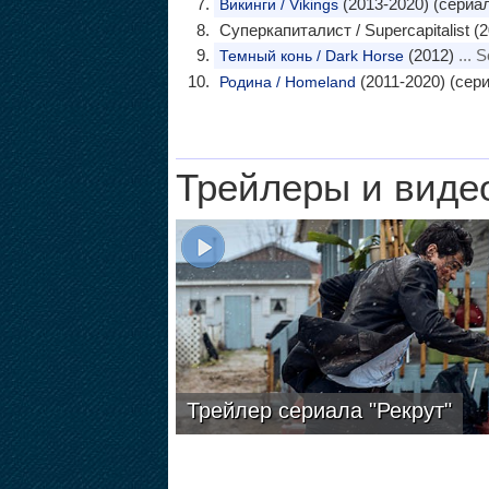
(2013-2020) (сериа
Викинги / Vikings
Суперкапиталист / Supercapitalist (2
(2012)
... 
Темный конь / Dark Horse
(2011-2020) (сер
Родина / Homeland
Трейлеры и виде
Трейлер сериала "Рекрут"