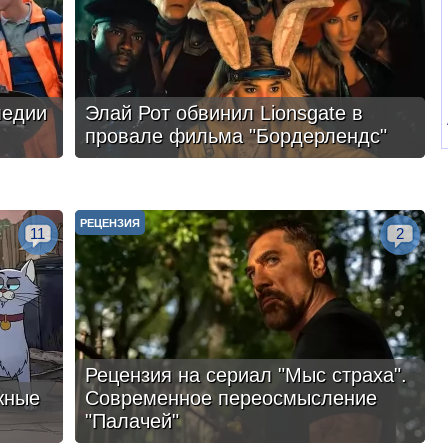
медии
Элай Рот обвинил Lionsgate в
провале фильма "Бордерлендс"
РЕЦЕНЗИЯ
11
2
Рецензия на сериал "Мыс страха".
жные
Современное переосмысление
"Палачей"