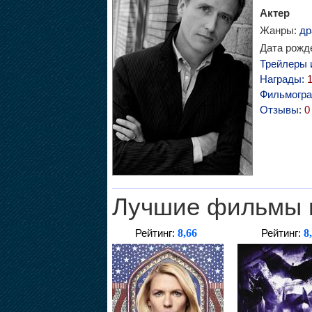
Актер
Жанры:
др
Дата рожде
Трейлеры 
Награды:
Фильмогр
Отзывы:
0
Лучшие фильмы 
8,66
8
Рейтинг:
Рейтинг: