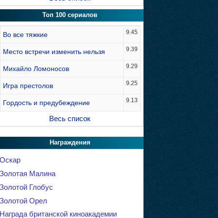
Топ 100 сериалов
9.45
Во все тяжкие
9.39
Место встречи изменить нельзя
9.29
Михайло Ломоносов
9.25
Игра престолов
9.13
Гордость и предубеждение
Весь список
Награждения
Оскар
Золотая Малина
Золотой Глобус
Золотой Орел
Награда британской киноакадемии