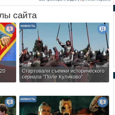
лы сайта
НОВОСТЬ
5
11
20
Стартовали съемки исторического
сериала "Поле Куликово"
НОВОСТЬ
0
3