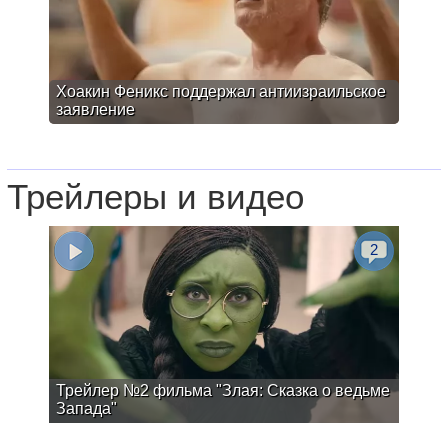
Хоакин Феникс поддержал антиизраильское
заявление
Трейлеры и видео
2
Трейлер №2 фильма "Злая: Сказка о ведьме
Запада"