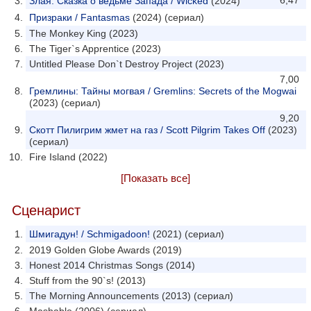
6,47
Злая: Сказка о ведьме Запада / Wicked
(2024)
Призраки / Fantasmas
(2024) (сериал)
The Monkey King (2023)
The Tiger`s Apprentice (2023)
Untitled Please Don`t Destroy Project (2023)
7,00
Гремлины: Тайны могвая / Gremlins: Secrets of the Mogwai
(2023) (сериал)
9,20
Скотт Пилигрим жмет на газ / Scott Pilgrim Takes Off
(2023)
(сериал)
Fire Island (2022)
[Показать все]
Сценарист
Шмигадун! / Schmigadoon!
(2021) (сериал)
2019 Golden Globe Awards (2019)
Honest 2014 Christmas Songs (2014)
Stuff from the 90`s! (2013)
The Morning Announcements (2013) (сериал)