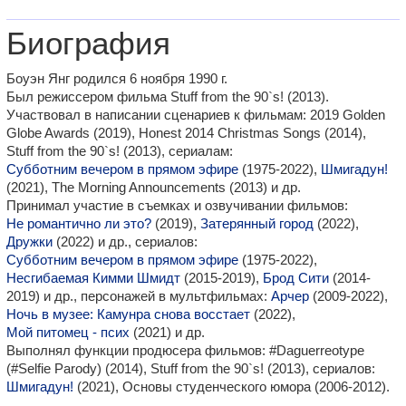
Биография
Боуэн Янг родился 6 ноября 1990 г.
Был режиссером фильма Stuff from the 90`s! (2013).
Участвовал в написании сценариев к фильмам: 2019 Golden
Globe Awards (2019), Honest 2014 Christmas Songs (2014),
Stuff from the 90`s! (2013), сериалам:
Субботним вечером в прямом эфире
(1975-2022),
Шмигадун!
(2021), The Morning Announcements (2013) и др.
Принимал участие в съемках и озвучивании фильмов:
Не романтично ли это?
(2019),
Затерянный город
(2022),
Дружки
(2022) и др., сериалов:
Субботним вечером в прямом эфире
(1975-2022),
Несгибаемая Кимми Шмидт
(2015-2019),
Брод Сити
(2014-
2019) и др., персонажей в мультфильмах:
Арчер
(2009-2022),
Ночь в музее: Камунра снова восстает
(2022),
Мой питомец - псих
(2021) и др.
Выполнял функции продюсера фильмов: #Daguerreotype
(#Selfie Parody) (2014), Stuff from the 90`s! (2013), сериалов:
Шмигадун!
(2021), Основы студенческого юмора (2006-2012).