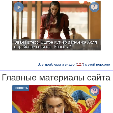
3
Эван Питерс, Эштон Кутчер и Ребекка Холл
в трейлере сериала "Красота"
Все трейлеры и видео (
127
) к этой персоне
Главные материалы сайта
НОВОСТЬ
26