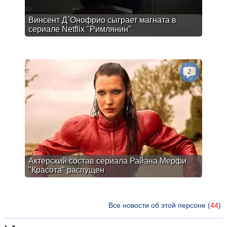
Винсент Д`Онофрио сыграет магната в
сериале Netflix "Римлянин"
2
Актерский состав сериала Райана Мерфи
"Красота" распущен
Все новости об этой персоне (
44
)