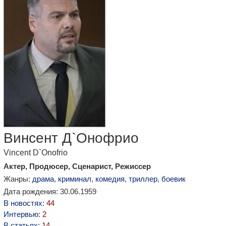
Винсент Д`Онофрио
Vincent D`Onofrio
Актер, Продюсер, Сценарист, Режиссер
Жанры:
драма
,
криминал
,
комедия
,
триллер
,
боевик
Дата рождения: 30.06.1959
В новостях:
44
Интервью:
2
В статьях:
14