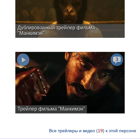
Дублированный трейлер фильма
"Манкимэн"
3
Трейлер фильма "Манкимэн"
Все трейлеры и видео (
19
) к этой персоне