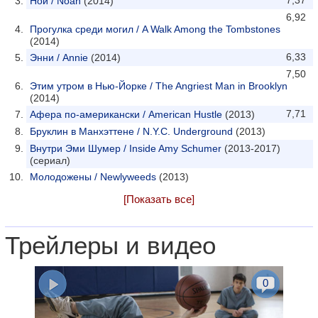
7,37
Ной / Noah
(2014)
6,92
Прогулка среди могил / A Walk Among the Tombstones
(2014)
6,33
Энни / Annie
(2014)
7,50
Этим утром в Нью-Йорке / The Angriest Man in Brooklyn
(2014)
7,71
Афера по-американски / American Hustle
(2013)
Бруклин в Манхэттене / N.Y.C. Underground
(2013)
Внутри Эми Шумер / Inside Amy Schumer
(2013-2017)
(сериал)
Молодожены / Newlyweeds
(2013)
[Показать все]
Трейлеры и видео
0