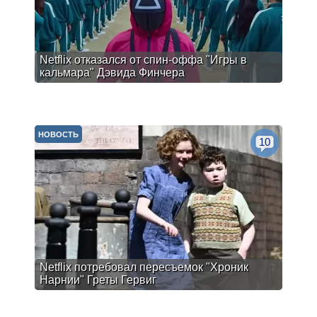
Netflix отказался от спин-оффа "Игры в
кальмара" Дэвида Финчера
НОВОСТЬ
10
Netflix потребовал пересъемок "Хроник
Нарнии" Греты Гервиг