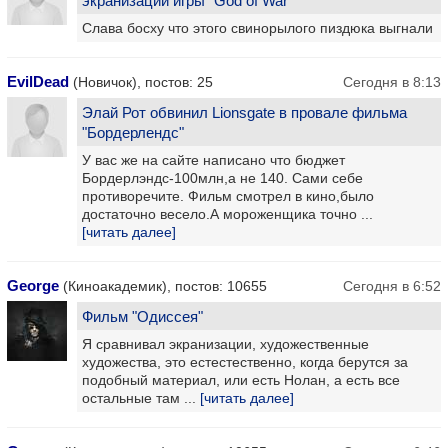
экранизации игры "God of War"
Слава босху что этого свинорылого пиздюка выгнали
EvilDead
(Новичок), постов: 25
Сегодня в 8:13
Элай Рот обвинил Lionsgate в провале фильма
"Бордерлендс"
У вас же на сайте написано что бюджет
Бордерлэндс-100млн,а не 140. Сами себе
противоречите. Фильм смотрел в кино,было
достаточно весело.А мороженщика точно ...
[читать далее]
George
(Киноакадемик), постов: 10655
Сегодня в 6:52
Фильм "Одиссея"
Я сравнивал экранизации, художественные
художества, это естестественно, когда берутся за
подобный материал, или есть Нолан, а есть все
остальные там ...
[читать далее]