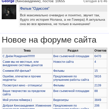
George
(Киноакадемик), постов: 10655
Сегодня в 6:46
Фильм "Одиссея"
Всё максимально очевидно и понятно, звучит так,
будто это история Нолана, а не Гомера) А актуальна
она во все времена, не только в нынешние!
Новое на форуме сайта
Тема
Раздел
Ответов
С Днём Рождения!!!!!!!!!!
Вне съемочной площадки
6470
Сами мы не местные, или
Новости сайта
4
внедрение системы донатов
Снимем ИИ-фильм?
Фильмы
15
Ошибки, опечатки и прочие
Предложения по
5816
недочеты
улучшению работы сайта
Посмотрел кино - отпишись!
Фильмы
2139
Ваше творчество за пределом
Вне съемочной площадки
88
сайта
Мой уголок геймера:)
Видеоигры
3849
Добрая Киноакадемия: Изменение
Предложения по
206