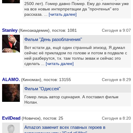
2500 лет). Гомер давно Помер. Ему до лампочки уже
на все новые интерпретации да "прочтенья" его
рассказа. ...
[читать далее]
Stanley
(Киноакадемик), постов: 1081
Сегодня в 9:07
Фильм "День разоблачения"
Вот кстати да, ещё один странный эпизод. Я думал
сейчас её прикладом по голове и потом в подвале с
ней разберутся, т.к. там толпы зевак и сейчас это
сделать ...
[читать далее]
ALAMO.
(Киноман), постов: 13155
Сегодня в 8:29
Фильм "Одиссея"
Гомер лишь автор сценария. А поставил фильм
Нолан.
EvilDead
(Новичок), постов: 25
Сегодня в 8:20
Amazon заменит всех главных героев в