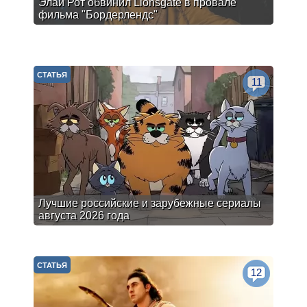
Элай Рот обвинил Lionsgate в провале
фильма "Бордерлендс"
СТАТЬЯ
11
Лучшие российские и зарубежные сериалы
августа 2026 года
СТАТЬЯ
12