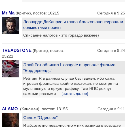
Mr Ma
(Критик), постов: 10215
Сегодня в 9:25
Леонардо ДиКаприо и глава Amazon анонсировали
совместный проект
Списание налогов - это гораздо важнее)
TREADSTONE
(Критик), постов:
Сегодня в 9:24
25221
Элай Рот обвинил Lionsgate в провале фильма
"Бордерлендс"
Рейтинг R в данном случае был важен, ибо сама
игровая франшиза крайне жестокая, не смотря на
мультяшную и яркую графику. Там НПС дохнут
самыми разными ...
[читать далее]
ALAMO.
(Киноман), постов: 13155
Сегодня в 9:11
Фильм "Одиссея"
И абсолютно неважно, что у них разница в возрасте