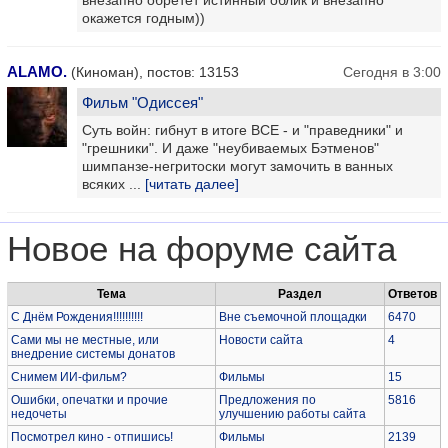
окажется годным))
ALAMO.
(Киноман), постов: 13153
Сегодня в 3:00
Фильм "Одиссея"
Суть войн: гибнут в итоге ВСЕ - и "праведники" и
"грешники". И даже "неубиваемых Бэтменов"
шимпанзе-негритоски могут замочить в ванных
всяких ...
[читать далее]
Новое на форуме сайта
Тема
Раздел
Ответов
С Днём Рождения!!!!!!!!!!
Вне съемочной площадки
6470
Сами мы не местные, или
Новости сайта
4
внедрение системы донатов
Снимем ИИ-фильм?
Фильмы
15
Ошибки, опечатки и прочие
Предложения по
5816
недочеты
улучшению работы сайта
Посмотрел кино - отпишись!
Фильмы
2139