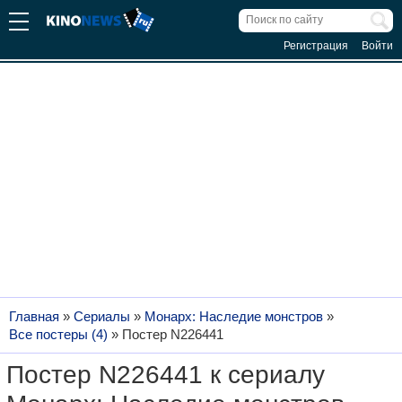
Регистрация
Войти
Главная
»
Сериалы
»
Монарх: Наследие монстров
»
Все постеры (4)
»
Постер N226441
Постер N226441 к сериалу