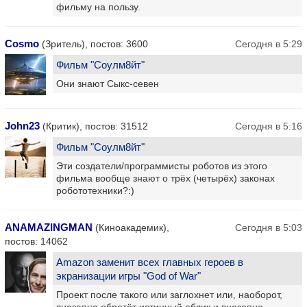
фильму на пользу.
Cosmo
(Зритель), постов: 3600
Сегодня в 5:29
Фильм "Соулм8йт"
Они знают Сыкс-севен
John23
(Критик), постов: 31512
Сегодня в 5:16
Фильм "Соулм8йт"
Эти создатели/программисты роботов из этого
фильма вообще знают о трёх (четырёх) законах
робототехники?:)
ANAMAZINGMAN
(Киноакадемик),
Сегодня в 5:03
постов: 14062
Amazon заменит всех главных героев в
экранизации игры "God of War"
Проект после такого или заглохнет или, наоборот,
внезапно обретёт истинный облик и внезапно