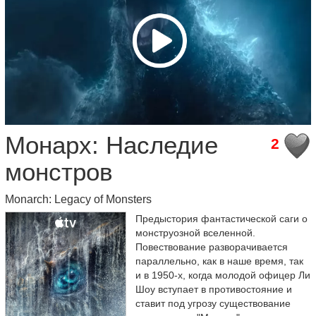
Монарх: Наследие
2
монстров
Monarch: Legacy of Monsters
Предыстория фантастической саги о
монструозной вселенной.
Повествование разворачивается
параллельно, как в наше время, так
и в 1950-х, когда молодой офицер Ли
Шоу вступает в противостояние и
ставит под угрозу существование