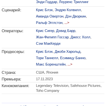
Энди Годдар
,
Лоуренс Триллинг
Сценарий:
Крис Блэк
,
Эндрю Колвилл
,
Аманда Овертон
,
Дэн Дворкин
,
Ральф Эгглстон
,
...>
Операторы:
Крис Сигер
,
Дэвид Барр
,
Жан-Филипп Госсар
,
Джесс Холл
,
Сэм МакКерди
Продюсеры:
Крис Блэк
,
Джоби Харольд
,
Тори Таннелл
,
Есимицу Банно
,
Макс Боренштейн
,
...>
Страна:
США, Япония
Премьера:
17.11.2023
Кинокомпания:
Legendary Television, Safehouse Pictures,
Toho Company