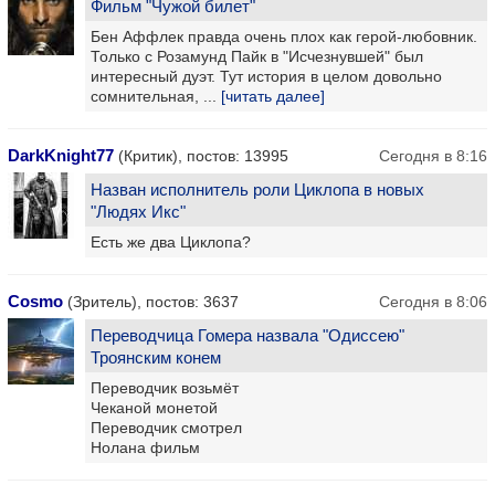
Фильм "Чужой билет"
Бен Аффлек правда очень плох как герой-любовник.
Только с Розамунд Пайк в "Исчезнувшей" был
интересный дуэт. Тут история в целом довольно
сомнительная, ...
[читать далее]
DarkKnight77
(Критик), постов: 13995
Сегодня в 8:16
Назван исполнитель роли Циклопа в новых
"Людях Икс"
Есть же два Циклопа?
Cosmo
(Зритель), постов: 3637
Сегодня в 8:06
Переводчица Гомера назвала "Одиссею"
Троянским конем
Переводчик возьмёт
Чеканой монетой
Переводчик смотрел
Нолана фильм