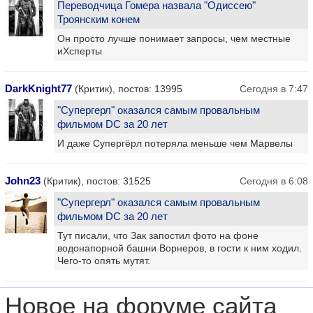
Переводчица Гомера назвала "Одиссею"
Троянским конем
Он просто лучше понимает запросы, чем местные
иХсперты
DarkKnight77
(Критик), постов: 13995
Сегодня в 7:47
"Супергерл" оказался самым провальным
фильмом DC за 20 лет
И даже Супергёрл потеряла меньше чем Марвелы
John23
(Критик), постов: 31525
Сегодня в 6:08
"Супергерл" оказался самым провальным
фильмом DC за 20 лет
Тут писали, что Зак запостил фото на фоне
водонапорной башни Ворнеров, в гости к ним ходил.
Чего-то опять мутят.
Новое на форуме сайта