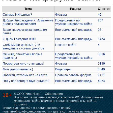
Тема
Раздел
Ответов
Снимем ИИ-фильм?
Фильмы
46
Добрая Киноакадемия: Изменение
Предложения по
207
оценок пользователям
улучшению работы сайта
Ваше творчество за пределом
Вне съемочной площадки
95
сайта
С Днём Рождения!!!!!!!!!!
Вне съемочной площадки
6474
Сами мы не местные, или
Новости сайта
4
внедрение системы донатов
Ошибки, опечатки и прочие
Предложения по
5816
недочеты
улучшению работы сайта
Посмотрел кино - отпишись!
Фильмы
2139
Мой уголок геймера:)
Видеоигры
3849
Новости, которых нет на сайте
Правила работы форума
9421
Что у нас сегодня вкусненького?
Вне съемочной площадки
4274
18+
© ООО "КиноНьюс"
Обновления
Все права защищены законодательством РФ. Использование
материалов сайта возможно только с прямой ссылкой на
источник.
Используя наш сайт, вы соглашаетесь с нашей
политикой конфиденциальности
и даете согласие на использование