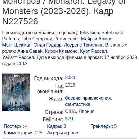
монстров / Monarch: Legacy of
Monsters (2023-2026). Кадр
N227526
Производство компаний: Legendary Television, Safehouse
Pictures, Toho Company. Режиссеры:
Майрзи Алмас
,
Мэтт Шекман
,
Энди Годдар
,
Лоуренс Триллинг
. В главных
ролях:
Анна Савай
,
Кирси Клемонс
,
Курт Рассел
,
Уайатт Рассел
. Дата выхода фильма в прокат: 17 ноября 2023
года в США.
2023
Год выхода:
2026
Год
окончания:
боевик
,
приключения
,
Жанр:
фантастика
США, Япония
Страна:
Рейтинг:
5.71
Постеры:
4
Кадры:
9
Трейлеры:
5
Комментарии:
125
Актеры и роли