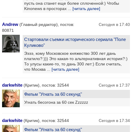
пусть она станет еще более сплоченной:) Чтобы
Kinonews в просторах ...
[читать далее]
Andrew
(Главный редактор), постов:
Сегодня в 17:40
80871
Стартовали съемки исторического сериала "Поле
Куликово"
Ээээ, кому Московское княжество 300 лет дань
платило?:))) Это какая-то альтернативная история?:)
То улусы какие-то, то дань 300 лет:) Если считать,
что Москва ...
[читать далее]
darkwhite
(Критик), постов: 32544
Сегодня в 17:37
Фильм "Угнать за 60 секунд"
Угнать бесогона за 60 сек Zzzzzz
darkwhite
(Критик), постов: 32544
Сегодня в 17:34
Фильм "Угнать за 60 секунд"