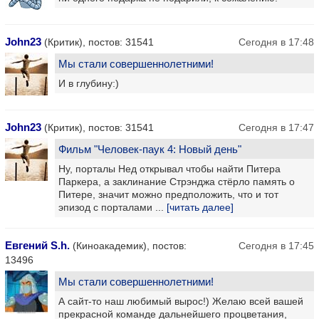
John23
(Критик), постов: 31541
Сегодня в 17:48
Мы стали совершеннолетними!
И в глубину:)
John23
(Критик), постов: 31541
Сегодня в 17:47
Фильм "Человек-паук 4: Новый день"
Ну, порталы Нед открывал чтобы найти Питера
Паркера, а заклинание Стрэнджа стёрло память о
Питере, значит можно предположить, что и тот
эпизод с порталами ...
[читать далее]
Евгений S.h.
(Киноакадемик), постов:
Сегодня в 17:45
13496
Мы стали совершеннолетними!
А сайт-то наш любимый вырос!) Желаю всей вашей
прекрасной команде дальнейшего процветания,