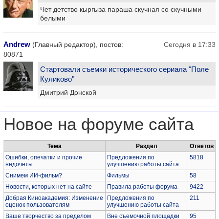
Чет детство кыргыза параша скучная со скучными
белыми
Andrew
(Главный редактор), постов:
Сегодня в 17:33
80871
Стартовали съемки исторического сериала "Поле
Куликово"
Дмитрий Донской
Новое на форуме сайта
Тема
Раздел
Ответов
Ошибки, опечатки и прочие
Предложения по
5818
недочеты
улучшению работы сайта
Снимем ИИ-фильм?
Фильмы
58
Новости, которых нет на сайте
Правила работы форума
9422
Добрая Киноакадемия: Изменение
Предложения по
211
оценок пользователям
улучшению работы сайта
Ваше творчество за пределом
Вне съемочной площадки
95