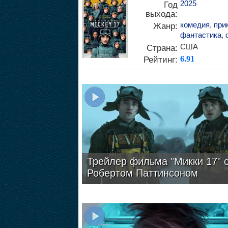
2025
Год
выхода:
комедия
,
при
Жанр:
фантастика
,
США
Страна:
Рейтинг:
6.91
Трейлер фильма "Микки 17" 
Робертом Паттинсоном