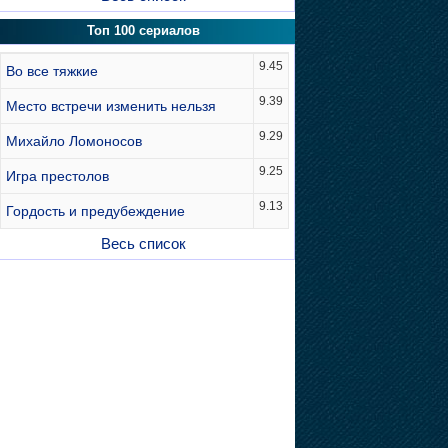
Топ 100 сериалов
9.45
Во все тяжкие
9.39
Место встречи изменить нельзя
9.29
Михайло Ломоносов
9.25
Игра престолов
9.13
Гордость и предубеждение
Весь список