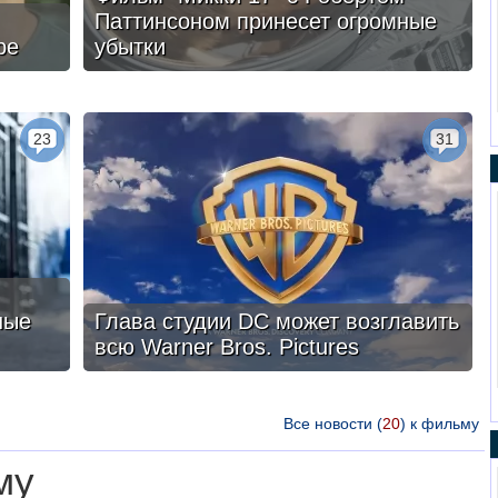
Паттинсоном принесет огромные
ре
убытки
23
31
ные
Глава студии DC может возглавить
всю Warner Bros. Pictures
Все новости (
20
) к фильму
му