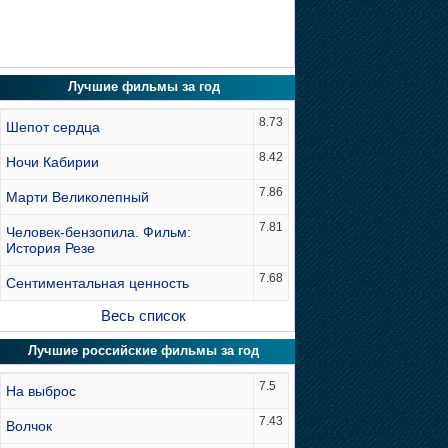
Лучшие фильмы за год
8.73
Шепот сердца
8.42
Ночи Кабирии
7.86
Марти Великолепный
7.81
Человек-бензопила. Фильм:
История Резе
7.68
Сентиментальная ценность
Весь список
Лучшие российские фильмы за год
7.5
На выброс
7.43
Волчок