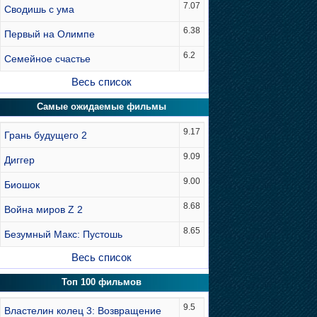
7.07
Сводишь с ума
6.38
Первый на Олимпе
6.2
Семейное счастье
Весь список
Самые ожидаемые фильмы
9.17
Грань будущего 2
9.09
Диггер
9.00
Биошок
8.68
Война миров Z 2
8.65
Безумный Макс: Пустошь
Весь список
Топ 100 фильмов
9.5
Властелин колец 3: Возвращение