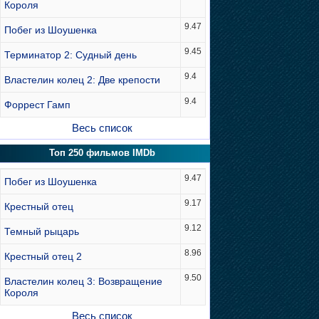
Короля
9.47
Побег из Шоушенка
9.45
Терминатор 2: Судный день
9.4
Властелин колец 2: Две крепости
9.4
Форрест Гамп
Весь список
Топ 250 фильмов IMDb
9.47
Побег из Шоушенка
9.17
Крестный отец
9.12
Темный рыцарь
8.96
Крестный отец 2
9.50
Властелин колец 3: Возвращение
Короля
Весь список