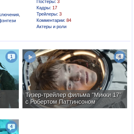
Постеры:
3
Кадры:
17
Трейлеры:
3
ключения
,
Комментарии:
84
фэнтези
Актеры и роли
1
4
с
Тизер-трейлер фильма "Микки 17"
с Робертом Паттинсоном
4