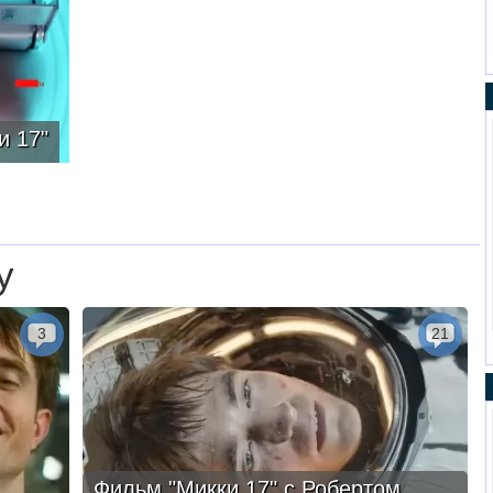
и 17"
у
3
21
Фильм "Микки 17" с Робертом