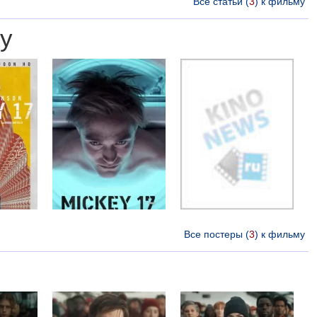
Все статьи (
3
) к фильму
у
Все постеры (
3
) к фильму