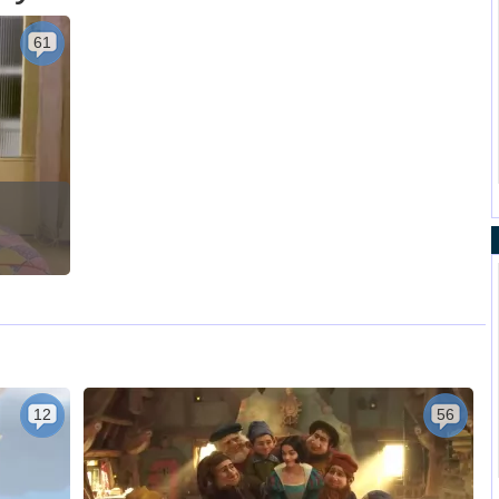
61
12
56