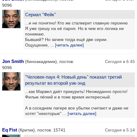
9096
Сериал "Фейк"
...и не понятно! Кто же сталкерит главную героиню
Я уже грешу на её парня. Но в чем его логика не
понимаю.
Бывший? Но зачем тогда ещё две серии.
Ощущение, ...
[читать далее]
Jon Smith
(Киноакадемик), постов:
Сегодня в 6:45
9096
"Человек-паук 4: Новый день" показал третий
результат во второй уик-энд
...как Марвел даёт прикурить! Неожиданно просто!
Фильм лёгкий и в тоже время интересный.
А в соседнем лагере все убытки считают и даже не
хотят "некоторые" ...
[читать далее]
Eq Fist
(Критик), постов: 15741
Сегодня в 5:14