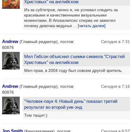
Христовых" на английском
Из-за субтитров, лично я, не успевал следить за
красивыми и качественными визуальными
моментами. В Апокалипсис сперва не заметил
почему девочка-ведунья ...
[читать далее]
Andrew
(Главный редактор), постов:
Сегодня в 7:31
80876
Мел Гибсон объяснил съемки сиквела "Страстей
Христовых" на английском
Мел прав, в 2004 году был совсем другой зритель.
Andrew
(Главный редактор), постов:
Сегодня в 7:16
80876
"Человек-паук 4: Новый день" показал третий
результат во второй уик-энд
Том тащит:)
Jon Smith
(Киноакадемик), постов:
Сегодня в 6:57