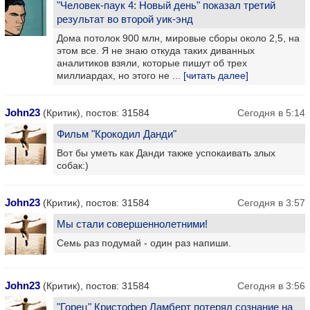
"Человек-паук 4: Новый день" показал третий
результат во второй уик-энд
Дома потолок 900 млн, мировые сборы около 2,5, на
этом все. Я не знаю откуда таких диванных
аналитиков взяли, которые пишут об трех
миллиардах, но этого не ...
[читать далее]
John23
(Критик), постов: 31584
Сегодня в 5:14
Фильм "Крокодил Данди"
Вот бы уметь как Данди также успокаивать злых
собак:)
John23
(Критик), постов: 31584
Сегодня в 3:57
Мы стали совершеннолетними!
Семь раз подумай - один раз напиши.
John23
(Критик), постов: 31584
Сегодня в 3:56
"Горец" Кристофер Ламберт потерял сознание на