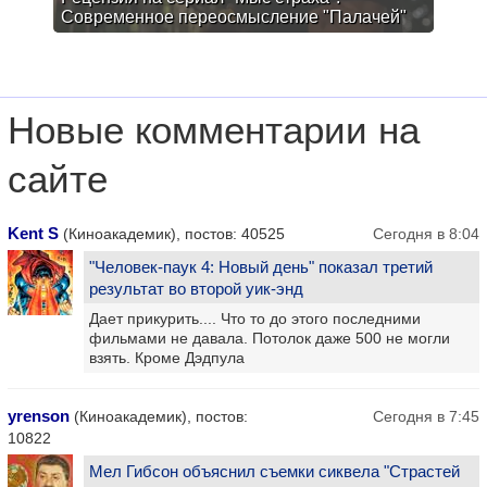
Современное переосмысление "Палачей"
Новые комментарии на
сайте
Kent S
(Киноакадемик), постов: 40525
Сегодня в 8:04
"Человек-паук 4: Новый день" показал третий
результат во второй уик-энд
Дает прикурить.... Что то до этого последними
фильмами не давала. Потолок даже 500 не могли
взять. Кроме Дэдпула
yrenson
(Киноакадемик), постов:
Сегодня в 7:45
10822
Мел Гибсон объяснил съемки сиквела "Страстей