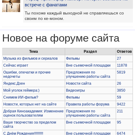
встрече с фанатами
Ты похоже каждый выходной не справляешься со
своим по ке-моном.
Новое на форуме сайта
Тема
Раздел
Ответов
Музыка из фильмов и сериалов
Фильмы
27
Сейчас играет
Вне съемочной площадки
11878
Ошибки, опечатки и прочие
Предложения по
5819
недочеты
улучшению работы сайта
Яндекс.Дзен
Новости сайта
26
Мой уголок геймера:)
Видеоигры
3850
Снимем ИИ-фильм?
Фильмы
59
Новости, которых нет на сайте
Правила работы форума
9422
Добрая Киноакадемия: Изменение
Предложения по
211
оценок пользователям
улучшению работы сайта
Ваше творчество за пределом
Вне съемочной площадки
95
сайта
С Днём Рождения!!!!!!!!!!
Вне съемочной площадки
6474