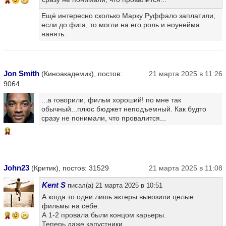
Ещё интересно сколько Марку Руффало заплатили;
если до фига, то могли на его роль и ноунейма
нанять.
Jon Smith
(Киноакадемик), постов:
21 марта 2025 в 11:26
9064
...а говорили, фильм хороший! по мне так
обычный...плюс бюджет неподъемный. Как будто
сразу не понимали, что провалится...
13
John23
(Критик), постов: 31529
21 марта 2025 в 11:08
Kent S
писал(а) 21 марта 2025 в 10:51
А когда то одни лишь актеры вывозили целые
фильмы на себе.
А 1-2 провала были концом карьеры.
9
Теперь даже капустники ...