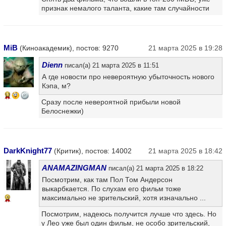
признак немалого таланта, какие там случайности
MiB
(Киноакадемик), постов: 9270
21 марта 2025 в 19:28
Dienn
писал(а) 21 марта 2025 в 11:51
А где новости про невероятную убыточность нового
Кэпа, м?
13
Сразу после невероятной прибыли новой
Белоснежки)
DarkKnight77
(Критик), постов: 14002
21 марта 2025 в 18:42
ANAMAZINGMAN
писал(а) 21 марта 2025 в 18:22
Посмотрим, как там Пол Том Андерсон
выкарбкается. По слухам его фильм тоже
максимально не зрительский, хотя изначально ...
5
Посмотрим, надеюсь получится лучше что здесь. Но
у Лео уже был один фильм, не особо зрительский,