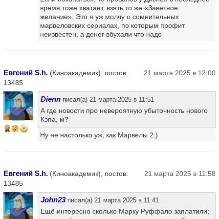
время тоже хватает, взять то же «Заветное
желание». Это я уж молчу о сомнительных
марвеловских сериалах, по которым профит
неизвестен, а денег вбухали что надо
Евгений S.h.
(Киноакадемик), постов:
21 марта 2025 в 12:00
13485
Dienn
писал(а) 21 марта 2025 в 11:51
А где новости про невероятную убыточность нового
Кэпа, м?
9
Ну не настолько уж, как Марвелы 2:)
Евгений S.h.
(Киноакадемик), постов:
21 марта 2025 в 11:58
13485
John23
писал(а) 21 марта 2025 в 11:41
Ещё интересно сколько Марку Руффало заплатили;