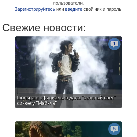
пользователи.
Зарегистрируйтесь
или
введите
свой ник и пароль.
Свежие новости:
1
Lionsgate официально дала "зеленый свет"
сиквелу "Майкла"
5