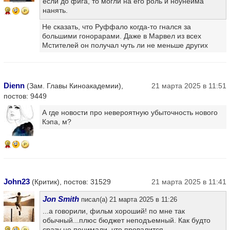
если до фига, то могли на его роль и ноунейма
нанять.
9
Не сказать, что Руффало когда-то гнался за
большими гонорарами. Даже в Марвел из всех
Мстителей он получал чуть ли не меньше других
Dienn
(Зам. Главы Киноакадемии),
21 марта 2025 в 11:51
постов: 9449
А где новости про невероятную убыточность нового
Кэпа, м?
8
John23
(Критик), постов: 31529
21 марта 2025 в 11:41
Jon Smith
писал(а) 21 марта 2025 в 11:26
...а говорили, фильм хороший! по мне так
обычный...плюс бюджет неподъемный. Как будто
сразу не понимали, что провалится...
9