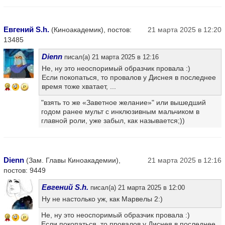
Евгений S.h.
(Киноакадемик), постов:
21 марта 2025 в 12:20
13485
Dienn
писал(а) 21 марта 2025 в 12:16
Не, ну это неоспоримый образчик провала :)
Если покопаться, то провалов у Диснея в последнее
время тоже хватает, ...
9
"взять то же «Заветное желание»" или вышедший
годом ранее мульт с инклюзивным мальчиком в
главной роли, уже забыл, как называется;))
Dienn
(Зам. Главы Киноакадемии),
21 марта 2025 в 12:16
постов: 9449
Евгений S.h.
писал(а) 21 марта 2025 в 12:00
Ну не настолько уж, как Марвелы 2:)
Не, ну это неоспоримый образчик провала :)
8
Если покопаться, то провалов у Диснея в последнее