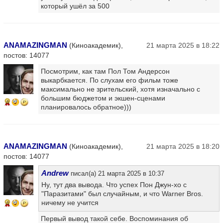
который ушёл за 500
ANAMAZINGMAN
(Киноакадемик),
21 марта 2025 в 18:22
постов: 14077
Посмотрим, как там Пол Том Андерсон
выкарбкается. По слухам его фильм тоже
максимально не зрительский, хотя изначально с
большим бюджетом и экшен-сценами
6
планировалось обратное)))
ANAMAZINGMAN
(Киноакадемик),
21 марта 2025 в 18:20
постов: 14077
Andrew
писал(а) 21 марта 2025 в 10:37
Ну, тут два вывода. Что успех Пон Джун-хо с
"Паразитами" был случайным, и что Warner Bros.
ничему не учится
6
Первый вывод такой себе. Воспоминания об