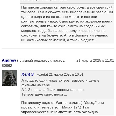
Паттинсон хорошо сыграл свою роль, а вот сценарий
так себе. Там в сюжете есть инопланетные зверюшки
одного вида и их на экране много, и все они
компьютерные - надо было как-то их экранное время
сократить, или как-то сэкономить на создании их
моделек, тогда бы наверно получилось прилично
сэкономить на бюджете. А то в фильме ни экшена,
ни космических пейзажей, а такой бюджет...
Andrew
(Главный редактор), постов:
21 марта 2025 в 11:01
80862
Kent S
писал(а) 21 марта 2025 в 10:51
А когда то одни лишь актеры вывозили целые
фильмы на себе.
А 1-2 провала были концом карьеры.
Теперь даже капустники ...
Паттинсону надо от Warner валить:) "Довод" они
провалили, теперь вот "Микки 17":) Там
управленческая некомпетентность очевидна