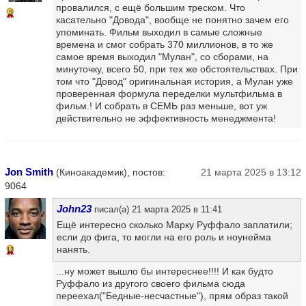
провалился, с ещё большим треском. Что
5
касательно "Довода", вообще не понятно зачем его
упоминать. Фильм выходил в самые сложные
времена и смог собрать 370 миллионов, в то же
самое время выходил "Мулан", со сборами, на
минуточку, всего 50, при тех же обстоятельствах. При
том что "Довод" оригинальная история, а Мулан уже
проверенная формула переделки мультфильма в
фильм.! И собрать в СЕМЬ раз меньше, вот уж
действительно не эффективность менеджмента!
Jon Smith
(Киноакадемик), постов:
21 марта 2025 в 13:12
9064
John23
писал(а) 21 марта 2025 в 11:41
Ещё интересно сколько Марку Руффало заплатили;
если до фига, то могли на его роль и ноунейма
нанять.
13
...ну может вышло бы интереснее!!!! И как будто
Руффало из другого своего фильма сюда
переехал("Бедные-несчастные"), прям образ такой