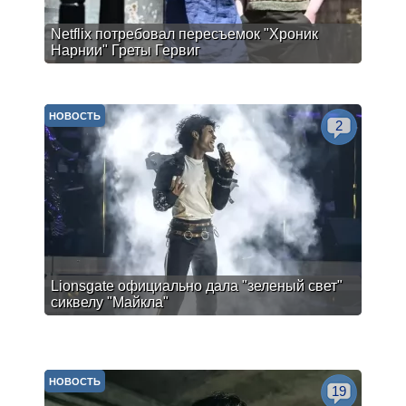
Netflix потребовал пересъемок "Хроник
Нарнии" Греты Гервиг
НОВОСТЬ
2
Lionsgate официально дала "зеленый свет"
сиквелу "Майкла"
НОВОСТЬ
19