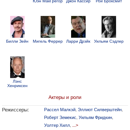
Юэн МакГрегор
Джон Кассир
Рой Броксмит
Билли Зейн
Мигель Феррер
Ларри Дрэйк
Уильям Сэдлер
Лэнс
Хенриксен
Актеры и роли
Режиссеры:
Рассел Малкэй
,
Эллиот Силверштейн
,
Роберт Земекис
,
Уильям Фридкин
,
Уолтер Хилл
,
...>