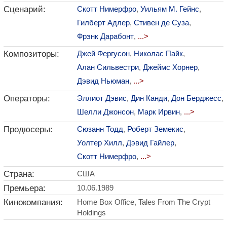
Сценарий:
Скотт Нимерфро
,
Уильям М. Гейнс
,
Гилберт Адлер
,
Стивен де Суза
,
Фрэнк Дарабонт
,
...>
Композиторы:
Джей Фергусон
,
Николас Пайк
,
Алан Сильвестри
,
Джеймс Хорнер
,
Дэвид Ньюман
,
...>
Операторы:
Эллиот Дэвис
,
Дин Канди
,
Дон Берджесс
,
Шелли Джонсон
,
Марк Ирвин
,
...>
Продюсеры:
Сюзанн Тодд
,
Роберт Земекис
,
Уолтер Хилл
,
Дэвид Гайлер
,
Скотт Нимерфро
,
...>
Страна:
США
Премьера:
10.06.1989
Кинокомпания:
Home Box Office, Tales From The Crypt
Holdings