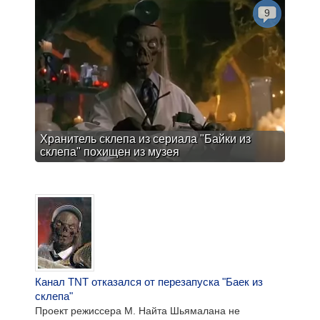
9
Хранитель склепа из сериала "Байки из
склепа" похищен из музея
Канал TNT отказался от перезапуска "Баек из
склепа"
Проект режиссера М. Найта Шьямалана не