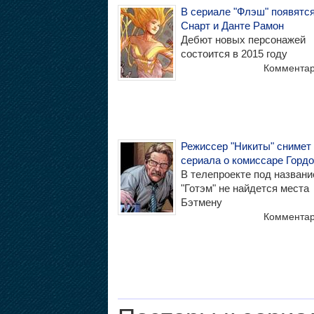
В сериале "Флэш" появятс
Снарт и Данте Рамон
Дебют новых персонажей
состоится в 2015 году
Коммента
Режиссер "Никиты" снимет
сериала о комиссаре Горд
В телепроекте под назван
"Готэм" не найдется места
Бэтмену
Коммента