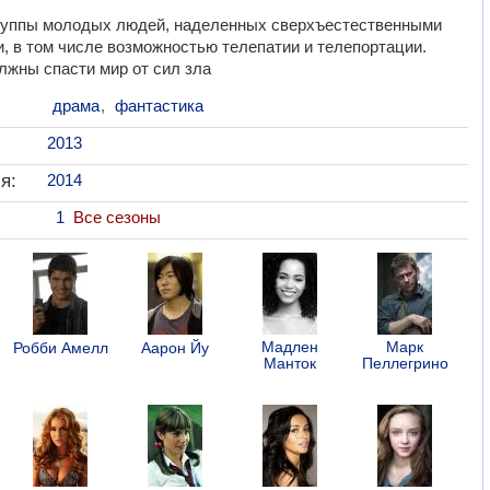
группы молодых людей, наделенных сверхъестественными
, в том числе возможностью телепатии и телепортации.
лжны спасти мир от сил зла
драма
,
фантастика
2013
я:
2014
1
Все сезоны
Мадлен
Марк
Робби Амелл
Аарон Йу
Манток
Пеллегрино