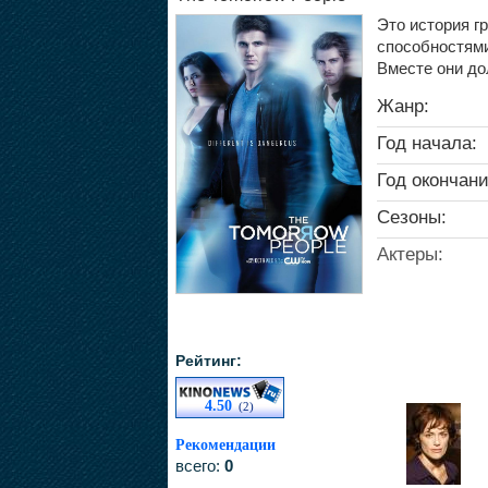
Это история 
способностями
Вместе они до
Жанр:
Год начала:
Год окончани
Сезоны:
Актеры:
Рейтинг:
4.50
(2)
Рекомендации
всего:
0