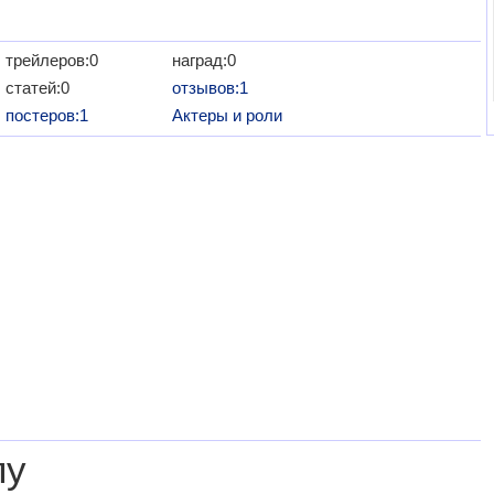
трейлеров:0
наград:0
статей:0
отзывов:1
постеров:1
Актеры и роли
лу