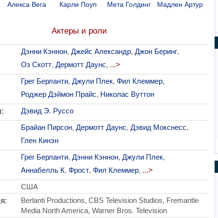
Алекса Вега
Карли Поуп
Мета Голдинг
Мадлен Артур
Актеры и роли
Дэнни Кэннон
,
Джейс Александр
,
Джон Беринг
,
Оз Скотт
,
Дермотт Даунс
,
...>
Грег Берланти
,
Джули Плек
,
Фил Клеммер
,
Роджер Дэймон Прайс
,
Николас Вуттон
:
Дэвид Э. Руссо
Брайан Пирсон
,
Дермотт Даунс
,
Дэвид Мокснесс
,
Глен Кинэн
Грег Берланти
,
Дэнни Кэннон
,
Джули Плек
,
Аннабелль К. Фрост
,
Фил Клеммер
,
...>
США
я:
Berlanti Productions, CBS Television Studios, Fremantle
Media North America, Warner Bros. Television