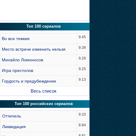
Топ 100 сериалов
9.45
Во все тяжкие
9.39
Место встречи изменить нельзя
9.29
Михайло Ломоносов
9.25
Игра престолов
9.13
Гордость и предубеждение
Весь список
Топ 100 российских сериалов
9.33
Оттепель
8.84
Ликвидация
8.81