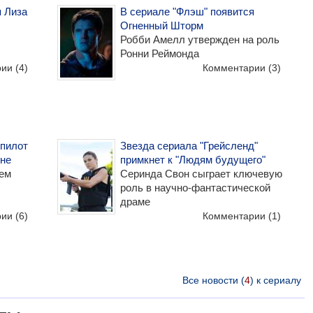
я Лиза
В сериале "Флэш" появится
Огненный Шторм
Робби Амелл утвержден на роль
Ронни Реймонда
рии
(4)
Комментарии
(3)
 пилот
Звезда сериала "Грейсленд"
оне
примкнет к "Людям будущего"
ием
Серинда Свон сыграет ключевую
роль в научно-фантастической
драме
рии
(6)
Комментарии
(1)
Все новости (
4
) к сериалу