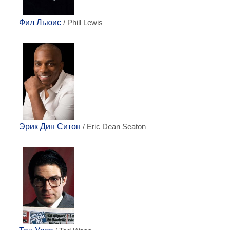
Фил Льюис
/ Phill Lewis
Эрик Дин Ситон
/ Eric Dean Seaton