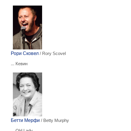
Рори Сковел
/ Rory Scovel
... Кевин
Бетти Мерфи
/ Betty Murphy
... Old Lady