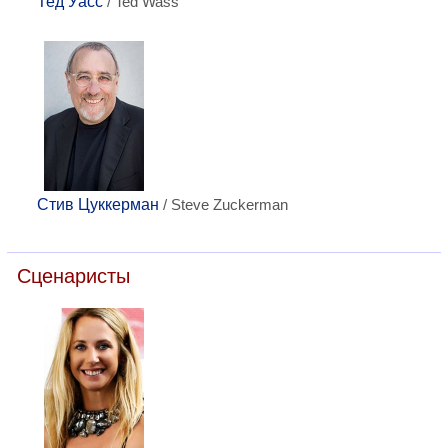
Тед Уасс
/ Ted Wass
Стив Цуккерман
/ Steve Zuckerman
Сценаристы