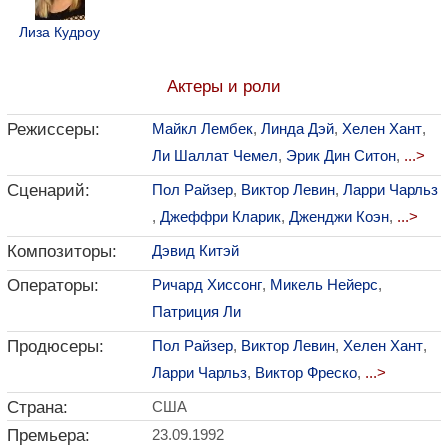
Лиза Кудроу
Актеры и роли
Режиссеры:
Майкл Лембек
,
Линда Дэй
,
Хелен Хант
,
Ли Шаллат Чемел
,
Эрик Дин Ситон
,
...>
Сценарий:
Пол Райзер
,
Виктор Левин
,
Ларри Чарльз
,
Джеффри Кларик
,
Дженджи Коэн
,
...>
Композиторы:
Дэвид Китэй
Операторы:
Ричард Хиссонг
,
Микель Нейерс
,
Патриция Ли
Продюсеры:
Пол Райзер
,
Виктор Левин
,
Хелен Хант
,
Ларри Чарльз
,
Виктор Фреско
,
...>
Страна:
США
Премьера:
23.09.1992