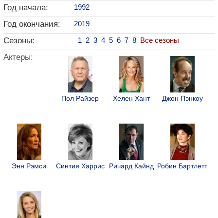
Год начала:
1992
Год окончания:
2019
Сезоны:
1
2
3
4
5
6
7
8
Все сезоны
Актеры:
Пол Райзер
Хелен Хант
Джон Пэнкоу
Энн Рэмси
Синтия Харрис
Ричард Кайнд
Робин Бартлетт