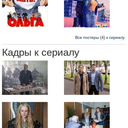
Все постеры (
4
) к сериалу
Кадры к сериалу