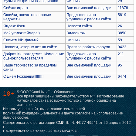
Музыка из фильмов и сериалов
Фильмы
29
Сейчас играет
Вне съемочной площадки
11878
Ошибки, опечатки и прочие
Предложения по
5819
недочеты
улучшению работы сайта
Яндекс.Дзен
Новости сайта
26
Мой уголок геймера:)
Видеоигры
3850
Снимем ИИ-фильм?
Фильмы
59
Новости, которых нет на сайте
Правила работы форума
9422
Добрая Киноакадемия: Изменение
Предложения по
211
оценок пользователям
улучшению работы сайта
Ваше творчество за пределом
Вне съемочной площадки
95
сайта
С Днём Рождения!!!!!!!!!!
Вне съемочной площадки
6474
18+
© ООО "КиноНьюс"
Обновления
Все права защищены законодательством РФ. Использование
материалов сайта возможно только с прямой ссылкой на
источник.
Используя наш сайт, вы соглашаетесь с нашей
политикой конфиденциальности
и даете согласие на использование
файлов cookie.
Свидетельство о регистрации СМИ Эл № ФС77-49541 от 26 апреля 2012
г.
Свидетельство на товарный знак №542978