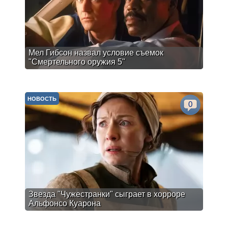
Мел Гибсон назвал условие съемок
"Смертельного оружия 5"
НОВОСТЬ
0
Звезда "Чужестранки" сыграет в хорроре
Альфонсо Куарона