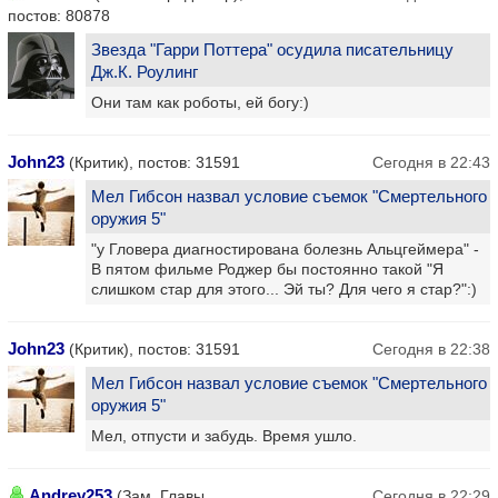
постов: 80878
Звезда "Гарри Поттера" осудила писательницу
Дж.К. Роулинг
Они там как роботы, ей богу:)
John23
(Критик), постов: 31591
Сегодня в 22:43
Мел Гибсон назвал условие съемок "Смертельного
оружия 5"
"у Гловера диагностирована болезнь Альцгеймера" -
В пятом фильме Роджер бы постоянно такой "Я
слишком стар для этого... Эй ты? Для чего я стар?":)
John23
(Критик), постов: 31591
Сегодня в 22:38
Мел Гибсон назвал условие съемок "Смертельного
оружия 5"
Мел, отпусти и забудь. Время ушло.
Andrey253
(Зам. Главы
Сегодня в 22:29