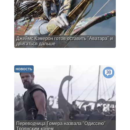
Джеймс Кэмерон готов оставить "Аватара" и
двигаться дальше
НОВОСТЬ
38
Переводчица Гомера назвала "Одиссею"
Троянским конем