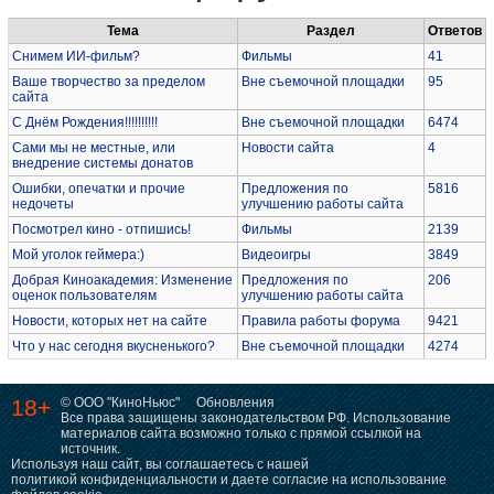
Тема
Раздел
Ответов
Снимем ИИ-фильм?
Фильмы
41
Ваше творчество за пределом
Вне съемочной площадки
95
сайта
С Днём Рождения!!!!!!!!!!
Вне съемочной площадки
6474
Сами мы не местные, или
Новости сайта
4
внедрение системы донатов
Ошибки, опечатки и прочие
Предложения по
5816
недочеты
улучшению работы сайта
Посмотрел кино - отпишись!
Фильмы
2139
Мой уголок геймера:)
Видеоигры
3849
Добрая Киноакадемия: Изменение
Предложения по
206
оценок пользователям
улучшению работы сайта
Новости, которых нет на сайте
Правила работы форума
9421
Что у нас сегодня вкусненького?
Вне съемочной площадки
4274
18+
© ООО "КиноНьюс"
Обновления
Все права защищены законодательством РФ. Использование
материалов сайта возможно только с прямой ссылкой на
источник.
Используя наш сайт, вы соглашаетесь с нашей
политикой конфиденциальности
и даете согласие на использование