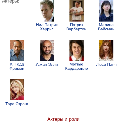
Актеры:
Нил Патрик
Патрик
Малина
Харрис
Варбертон
Вайсман
К. Тодд
Мэттью
Усман Элли
Люси Панч
Фриман
Кардаропле
Тара Стронг
Актеры и роли