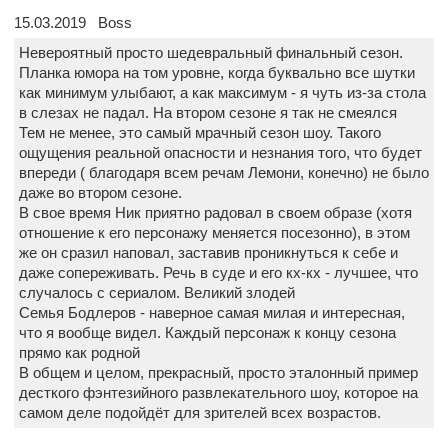
15.03.2019 Boss
Невероятный просто шедевральный финальный сезон.
Планка юмора на том уровне, когда буквально все шутки
как минимум улыбают, а как максимум - я чуть из-за стола
в слезах не падал. На втором сезоне я так не смеялся
Тем не менее, это самый мрачный сезон шоу. Такого
ощущения реальной опасности и незнания того, что будет
впереди ( благодаря всем речам Лемони, конечно) не было
даже во втором сезоне.
В свое время Ник приятно радовал в своем образе (хотя
отношение к его персонажу меняется посезонно), в этом
же он сразил наповал, заставив проникнуться к себе и
даже сопереживать. Речь в суде и его кх-кх - лучшее, что
случалось с сериалом. Великий злодей
Семья Бодлеров - наверное самая милая и интересная,
что я вообще видел. Каждый персонаж к концу сезона
прямо как родной
В общем и целом, прекрасный, просто эталонный пример
десткого фэнтезийного развлекательного шоу, которое на
самом деле подойдёт для зрителей всех возрастов.