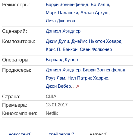
Режиссеры:
Барри Зонненфельд
,
Бо Уэлш
,
Марк Палански
,
Аллан Аркуш
,
Лиза Джонсон
Сценарий:
Дэниэл Хэндлер
Композиторы:
Джим Дули
,
Джеймс Ньютон Ховард
,
Крис П. Бэйкон
,
Свен Фолконер
Операторы:
Бернард Кутюр
Продюсеры:
Дэниэл Хэндлер
,
Барри Зонненфельд
,
Роуз Лам
,
Нил Патрик Харрис
,
Джон Вебер
,
...>
Страна:
США
Премьера:
13.01.2017
Кинокомпания:
Netflix
новостей:6
трейлеров:7
наград:0