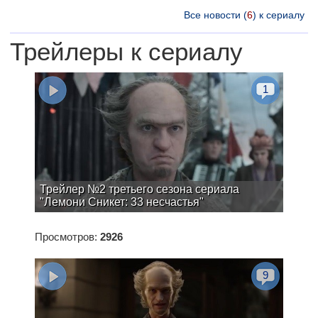
Все новости (
6
) к сериалу
Трейлеры к сериалу
1
Трейлер №2 третьего сезона сериала
"Лемони Сникет: 33 несчастья"
Просмотров:
2926
9