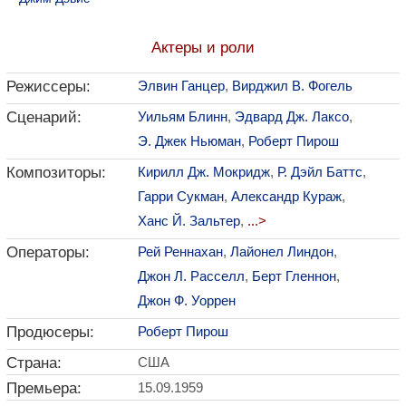
Актеры и роли
Режиссеры:
Элвин Ганцер
,
Вирджил В. Фогель
Сценарий:
Уильям Блинн
,
Эдвард Дж. Лаксо
,
Э. Джек Ньюман
,
Роберт Пирош
Композиторы:
Кирилл Дж. Мокридж
,
Р. Дэйл Баттс
,
Гарри Сукман
,
Александр Кураж
,
Ханс Й. Зальтер
,
...>
Операторы:
Рей Реннахан
,
Лайонел Линдон
,
Джон Л. Расселл
,
Берт Гленнон
,
Джон Ф. Уоррен
Продюсеры:
Роберт Пирош
Страна:
США
Премьера:
15.09.1959