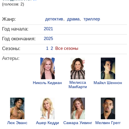
(голосов: 2)
Жанр:
детектив
,
драма
,
триллер
Год начала:
2021
Год окончания:
2025
Сезоны:
1
2
Все сезоны
Актеры:
Мелисса
Николь Кидман
Майкл Шеннон
МакКарти
Люк Эванс
Ашер Кедди
Самара Уивинг
Мелвин Грегг